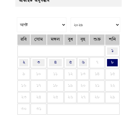
আর্কাইভ অনুসন্ধান
রবি
সোম
মঙ্গল
বুধ
বৃহ
শুক্র
শনি
১
২
৩
৪
৫
৬
৭
৮
৯
১০
১১
১২
১৩
১৪
১৫
১৬
১৭
১৮
১৯
২০
২১
২২
২৩
২৪
২৫
২৬
২৭
২৮
২৯
৩০
৩১