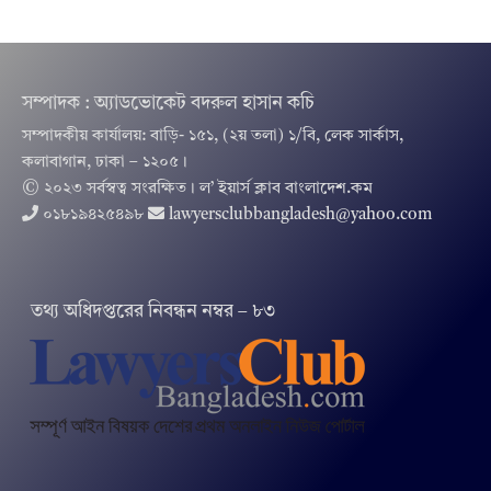
সম্পাদক : অ্যাডভোকেট বদরুল হাসান কচি
সম্পাদকীয় কার্যালয়: বাড়ি- ১৫১, (২য় তলা) ১/বি, লেক সার্কাস,
কলাবাগান, ঢাকা – ১২০৫।
© ২০২৩ সর্বস্বত্ব সংরক্ষিত । ল’ ইয়ার্স ক্লাব বাংলাদেশ.কম
০১৮১৯৪২৫৪৯৮
lawyersclubbangladesh@yahoo.com
তথ‌্য অ‌ধিদপ্ত‌রের নিবন্ধন নম্বর – ৮৩