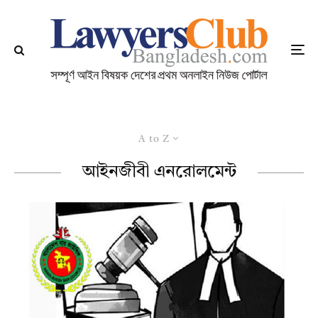
A to Z
আইনজীবী এনরোলমেন্ট