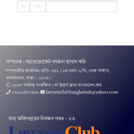
৩০
৩১
সম্পাদক : অ্যাডভোকেট বদরুল হাসান কচি
সম্পাদকীয় কার্যালয়: বাড়ি- ১৫১, (২য় তলা) ১/বি, লেক সার্কাস,
কলাবাগান, ঢাকা – ১২০৫।
© ২০২৩ সর্বস্বত্ব সংরক্ষিত । ল’ ইয়ার্স ক্লাব বাংলাদেশ.কম
০১৮১৯৪২৫৪৯৮
lawyersclubbangladesh@yahoo.com
তথ‌্য অ‌ধিদপ্ত‌রের নিবন্ধন নম্বর – ৮৩