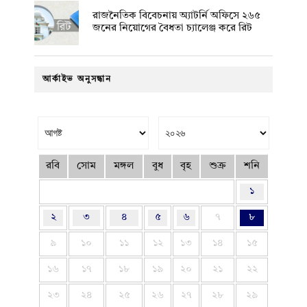
রাজনৈতিক বিবেচনায় অ‍্যাটর্নি অফিসে ২৬৫
জনের নিয়োগের বৈধতা চ্যালেঞ্জ করে রিট
আর্কাইভ অনুসন্ধান
রবি
সোম
মঙ্গল
বুধ
বৃহ
শুক্র
শনি
১
২
৩
৪
৫
৬
৭
৮
৯
১০
১১
১২
১৩
১৪
১৫
১৬
১৭
১৮
১৯
২০
২১
২২
২৩
২৪
২৫
২৬
২৭
২৮
২৯