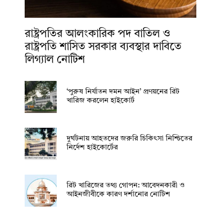
রাষ্ট্রপতির আলংকারিক পদ বাতিল ও
রাষ্ট্রপতি শাসিত সরকার ব্যবস্থার দাবিতে
লিগ্যাল নোটিশ
‘পুরুষ নির্যাতন দমন আইন’ প্রণয়নের রিট
খারিজ করলেন হাইকোর্ট
দুর্ঘটনায় আহতদের জরুরি চিকিৎসা নিশ্চিতের
নির্দেশ হাইকোর্টের
রিট খারিজের তথ্য গোপন: আবেদনকারী ও
আইনজীবীকে কারণ দর্শানোর নোটিশ