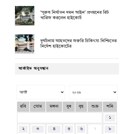
‘পুরুষ নির্যাতন দমন আইন’ প্রণয়নের রিট
খারিজ করলেন হাইকোর্ট
দুর্ঘটনায় আহতদের জরুরি চিকিৎসা নিশ্চিতের
নির্দেশ হাইকোর্টের
আর্কাইভ অনুসন্ধান
রবি
সোম
মঙ্গল
বুধ
বৃহ
শুক্র
শনি
১
২
৩
৪
৫
৬
৭
৮