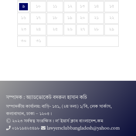
৯
১০
১১
১২
১৩
১৪
১৫
১৬
১৭
১৮
১৯
২০
২১
২২
২৩
২৪
২৫
২৬
২৭
২৮
২৯
৩০
৩১
সম্পাদক : অ্যাডভোকেট বদরুল হাসান কচি
সম্পাদকীয় কার্যালয়: বাড়ি- ১৫১, (২য় তলা) ১/বি, লেক সার্কাস,
কলাবাগান, ঢাকা – ১২০৫।
© ২০২৩ সর্বস্বত্ব সংরক্ষিত । ল’ ইয়ার্স ক্লাব বাংলাদেশ.কম
০১৮১৯৪২৫৪৯৮
lawyersclubbangladesh@yahoo.com