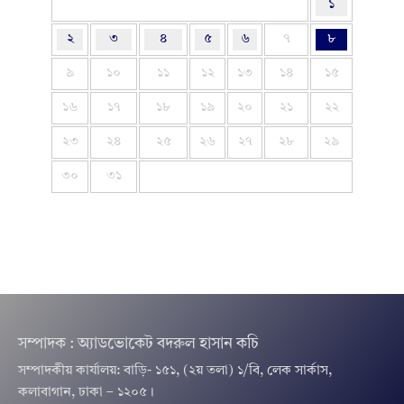
১
২
৩
৪
৫
৬
৭
৮
৯
১০
১১
১২
১৩
১৪
১৫
১৬
১৭
১৮
১৯
২০
২১
২২
২৩
২৪
২৫
২৬
২৭
২৮
২৯
৩০
৩১
সম্পাদক : অ্যাডভোকেট বদরুল হাসান কচি
সম্পাদকীয় কার্যালয়: বাড়ি- ১৫১, (২য় তলা) ১/বি, লেক সার্কাস,
কলাবাগান, ঢাকা – ১২০৫।