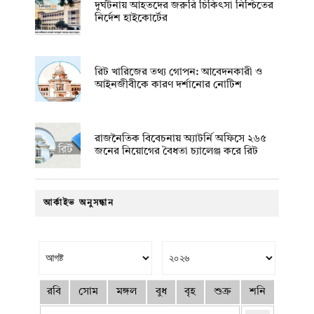
দুর্ঘটনায় আহতদের জরুরি চিকিৎসা নিশ্চিতের
নির্দেশ হাইকোর্টের
রিট খারিজের তথ্য গোপন: আবেদনকারী ও
আইনজীবীকে কারণ দর্শানোর নোটিশ
রাজনৈতিক বিবেচনায় অ‍্যাটর্নি অফিসে ২৬৫
জনের নিয়োগের বৈধতা চ্যালেঞ্জ করে রিট
আর্কাইভ অনুসন্ধান
রবি
সোম
মঙ্গল
বুধ
বৃহ
শুক্র
শনি