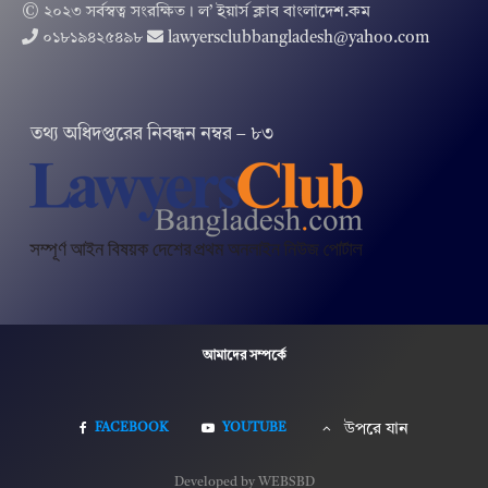
© ২০২৩ সর্বস্বত্ব সংরক্ষিত । ল’ ইয়ার্স ক্লাব বাংলাদেশ.কম
০১৮১৯৪২৫৪৯৮
lawyersclubbangladesh@yahoo.com
তথ‌্য অ‌ধিদপ্ত‌রের নিবন্ধন নম্বর – ৮৩
আমাদের সম্পর্কে
FACEBOOK
YOUTUBE
উপরে যান
Developed by WEBSBD