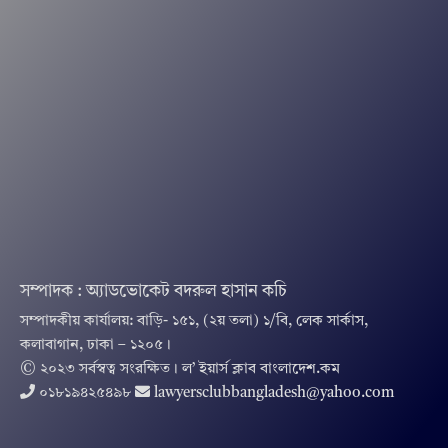
সম্পাদক : অ্যাডভোকেট বদরুল হাসান কচি
সম্পাদকীয় কার্যালয়: বাড়ি- ১৫১, (২য় তলা) ১/বি, লেক সার্কাস,
কলাবাগান, ঢাকা – ১২০৫।
© ২০২৩ সর্বস্বত্ব সংরক্ষিত । ল’ ইয়ার্স ক্লাব বাংলাদেশ.কম
০১৮১৯৪২৫৪৯৮
lawyersclubbangladesh@yahoo.com