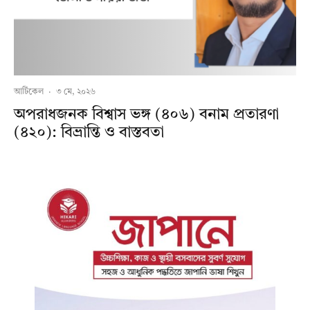
আর্টিকেল
·
৩ মে, ২০২৬
অপরাধজনক বিশ্বাস ভঙ্গ (৪০৬) বনাম প্রতারণা
(৪২০): বিভ্রান্তি ও বাস্তবতা