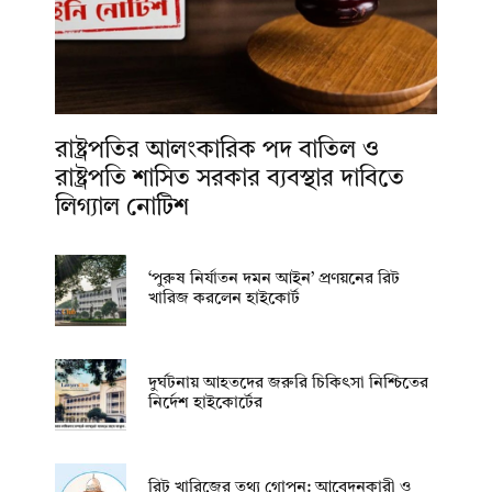
রাষ্ট্রপতির আলংকারিক পদ বাতিল ও
রাষ্ট্রপতি শাসিত সরকার ব্যবস্থার দাবিতে
লিগ্যাল নোটিশ
‘পুরুষ নির্যাতন দমন আইন’ প্রণয়নের রিট
খারিজ করলেন হাইকোর্ট
দুর্ঘটনায় আহতদের জরুরি চিকিৎসা নিশ্চিতের
নির্দেশ হাইকোর্টের
রিট খারিজের তথ্য গোপন: আবেদনকারী ও