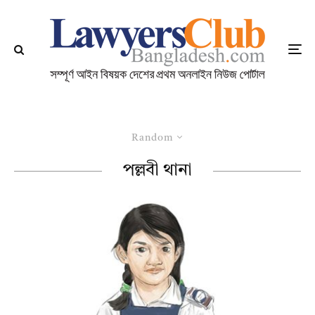
Random
পল্লবী থানা