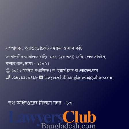
সম্পাদক : অ্যাডভোকেট বদরুল হাসান কচি
সম্পাদকীয় কার্যালয়: বাড়ি- ১৫১, (২য় তলা) ১/বি, লেক সার্কাস,
কলাবাগান, ঢাকা – ১২০৫।
© ২০২৩ সর্বস্বত্ব সংরক্ষিত । ল’ ইয়ার্স ক্লাব বাংলাদেশ.কম
০১৮১৯৪২৫৪৯৮
lawyersclubbangladesh@yahoo.com
তথ‌্য অ‌ধিদপ্ত‌রের নিবন্ধন নম্বর – ৮৩