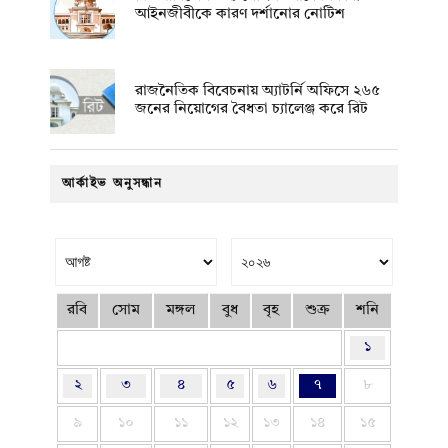
আইনজীবীকে কারণ দর্শানোর নোটিশ
রাজনৈতিক বিবেচনায় অ‍্যাটর্নি অফিসে ২৬৫
জনের নিয়োগের বৈধতা চ্যালেঞ্জ করে রিট
আর্কাইভ অনুসন্ধান
রবি
সোম
মঙ্গল
বুধ
বৃহ
শুক্র
শনি
১
২
৩
৪
৫
৬
৭
৮
৯
১০
১১
১২
১৩
১৪
১৫