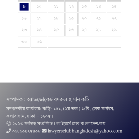
৯
১০
১১
১২
১৩
১৪
১৫
১৬
১৭
১৮
১৯
২০
২১
২২
২৩
২৪
২৫
২৬
২৭
২৮
২৯
৩০
৩১
সম্পাদক : অ্যাডভোকেট বদরুল হাসান কচি
সম্পাদকীয় কার্যালয়: বাড়ি- ১৫১, (২য় তলা) ১/বি, লেক সার্কাস,
কলাবাগান, ঢাকা – ১২০৫।
© ২০২৩ সর্বস্বত্ব সংরক্ষিত । ল’ ইয়ার্স ক্লাব বাংলাদেশ.কম
০১৮১৯৪২৫৪৯৮
lawyersclubbangladesh@yahoo.com