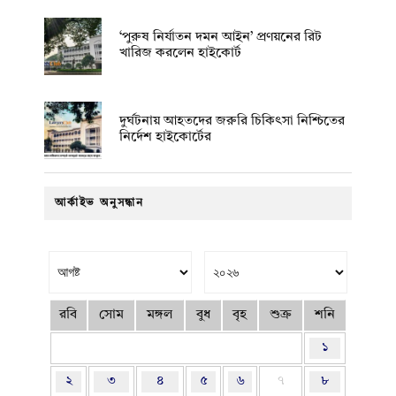
‘পুরুষ নির্যাতন দমন আইন’ প্রণয়নের রিট
খারিজ করলেন হাইকোর্ট
দুর্ঘটনায় আহতদের জরুরি চিকিৎসা নিশ্চিতের
নির্দেশ হাইকোর্টের
আর্কাইভ অনুসন্ধান
রবি
সোম
মঙ্গল
বুধ
বৃহ
শুক্র
শনি
১
২
৩
৪
৫
৬
৭
৮