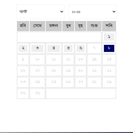
রবি
সোম
মঙ্গল
বুধ
বৃহ
শুক্র
শনি
১
২
৩
৪
৫
৬
৭
৮
৯
১০
১১
১২
১৩
১৪
১৫
১৬
১৭
১৮
১৯
২০
২১
২২
২৩
২৪
২৫
২৬
২৭
২৮
২৯
৩০
৩১