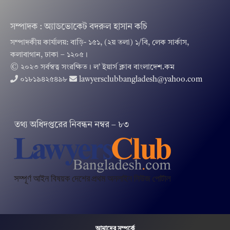
সম্পাদক : অ্যাডভোকেট বদরুল হাসান কচি
সম্পাদকীয় কার্যালয়: বাড়ি- ১৫১, (২য় তলা) ১/বি, লেক সার্কাস,
কলাবাগান, ঢাকা – ১২০৫।
© ২০২৩ সর্বস্বত্ব সংরক্ষিত । ল’ ইয়ার্স ক্লাব বাংলাদেশ.কম
০১৮১৯৪২৫৪৯৮
lawyersclubbangladesh@yahoo.com
তথ‌্য অ‌ধিদপ্ত‌রের নিবন্ধন নম্বর – ৮৩
আমাদের সম্পর্কে