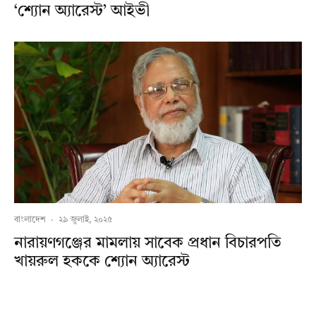
‘শ্যোন অ্যারেস্ট’ আইভী
বাংলাদেশ
·
২৯ জুলাই, ২০২৫
নারায়ণগঞ্জের মামলায় সাবেক প্রধান বিচারপতি
খায়রুল হককে শ্যোন অ্যারেস্ট