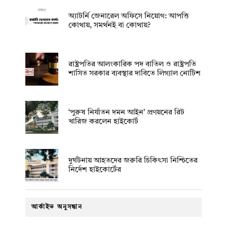
অ্যাটর্নি জেনারেল অফিসে নিয়োগ: আপত্তি
কোথায়, সমর্থনই বা কোথায়?
রাষ্ট্রপতির আলংকারিক পদ বাতিল ও রাষ্ট্রপতি
শাসিত সরকার ব্যবস্থার দাবিতে লিগ্যাল নোটিশ
‘পুরুষ নির্যাতন দমন আইন’ প্রণয়নের রিট
খারিজ করলেন হাইকোর্ট
দুর্ঘটনায় আহতদের জরুরি চিকিৎসা নিশ্চিতের
নির্দেশ হাইকোর্টের
আর্কাইভ অনুসন্ধান