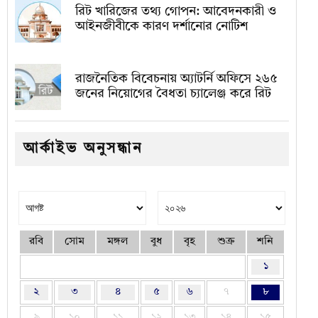
রিট খারিজের তথ্য গোপন: আবেদনকারী ও
আইনজীবীকে কারণ দর্শানোর নোটিশ
রাজনৈতিক বিবেচনায় অ‍্যাটর্নি অফিসে ২৬৫
জনের নিয়োগের বৈধতা চ্যালেঞ্জ করে রিট
আর্কাইভ অনুসন্ধান
রবি
সোম
মঙ্গল
বুধ
বৃহ
শুক্র
শনি
১
২
৩
৪
৫
৬
৭
৮
৯
১০
১১
১২
১৩
১৪
১৫