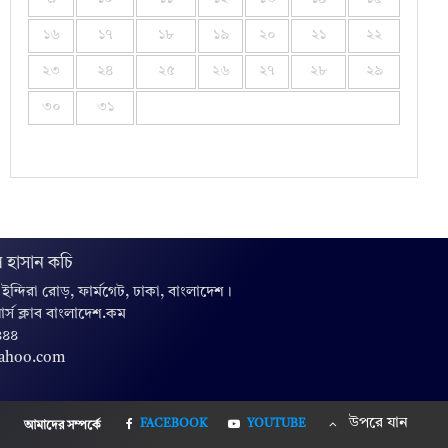
১৬
১৭
১৮
১৯
২০
২১
২২
২৩
২৪
২৫
২৬
২৭
২৮
২৯
৩০
৩১
 হাসান কচি
, ইন্দিরা রোড়, ফার্মগেট, ঢাকা, বাংলাদেশ।
়ার্স ক্লাব বাংলাদেশ.কম
৪৪৪
yahoo.com
উপরে যান
FACEBOOK
YOUTUBE
আমাদের সম্পর্কে