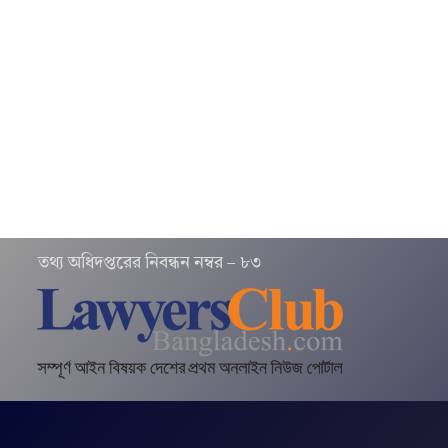
তথ‌্য অ‌ধিদপ্ত‌রের নিবন্ধন নম্বর – ৮৩