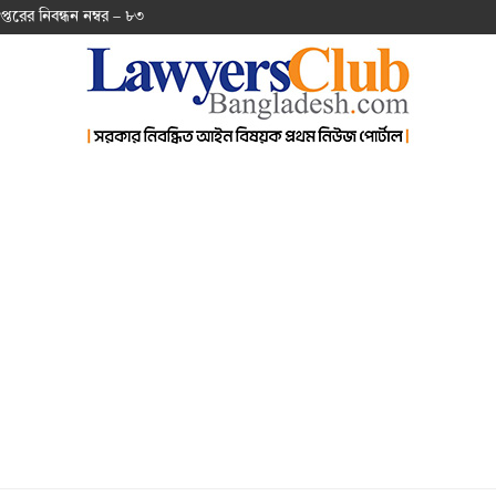
প্ত‌রের নিবন্ধন নম্বর – ৮৩