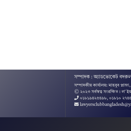
সম্পাদক : অ্যাডভোকেট বদরুল
সম্পাদকীয় কার্যালয়: মাহবুব প্লাজা
© ২০২৩ সর্বস্বত্ব সংরক্ষিত । ল’ ইয
০১৮১৯৪২৫৪৯৮, ০১৮১০ ২৭৪
lawyersclubbangladesh@