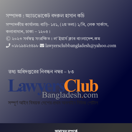
সম্পাদক : অ্যাডভোকেট বদরুল হাসান কচি
সম্পাদকীয় কার্যালয়: বাড়ি- ১৫১, (২য় তলা) ১/বি, লেক সার্কাস,
কলাবাগান, ঢাকা – ১২০৫।
© ২০২৩ সর্বস্বত্ব সংরক্ষিত । ল’ ইয়ার্স ক্লাব বাংলাদেশ.কম
০১৮১৯৪২৫৪৯৮
lawyersclubbangladesh@yahoo.com
তথ‌্য অ‌ধিদপ্ত‌রের নিবন্ধন নম্বর – ৮৩
আমাদের সম্পর্কে