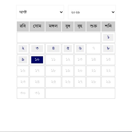
রবি
সোম
মঙ্গল
বুধ
বৃহ
শুক্র
শনি
১
২
৩
৪
৫
৬
৭
৮
৯
১০
১১
১২
১৩
১৪
১৫
১৬
১৭
১৮
১৯
২০
২১
২২
২৩
২৪
২৫
২৬
২৭
২৮
২৯
৩০
৩১