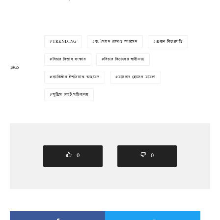
TRENDING
ড. সৈয়দ রেফাত আহমেদ
প্রধান বিচারপতি
বিচার বিভাগ সংস্কার
বিচার বিভাগের স্বাধীনতা
TAGS
ব্যারিস্টার ইশতিয়াক আহমেদ
মাসদার হোসেন মামলা
সুপ্রিম কোর্ট সচিবালয়
0
0