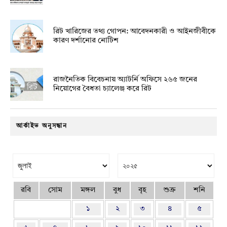
রিট খারিজের তথ্য গোপন: আবেদনকারী ও আইনজীবীকে
কারণ দর্শানোর নোটিশ
রাজনৈতিক বিবেচনায় অ‍্যাটর্নি অফিসে ২৬৫ জনের
নিয়োগের বৈধতা চ্যালেঞ্জ করে রিট
আর্কাইভ অনুসন্ধান
রবি
সোম
মঙ্গল
বুধ
বৃহ
শুক্র
শনি
১
২
৩
৪
৫