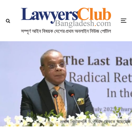
প্রধান বিচারপতি ড. সৈয়দ রেফাত আহমেদ