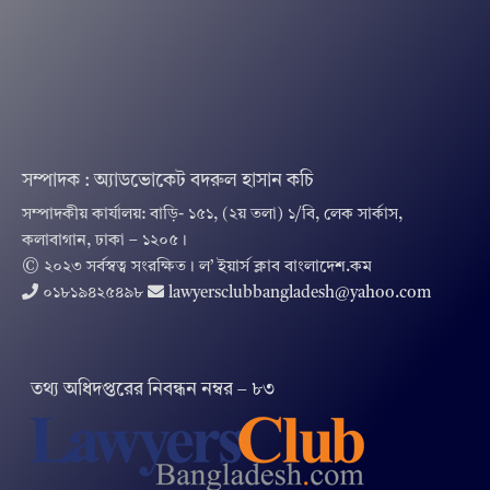
সম্পাদক : অ্যাডভোকেট বদরুল হাসান কচি
সম্পাদকীয় কার্যালয়: বাড়ি- ১৫১, (২য় তলা) ১/বি, লেক সার্কাস,
কলাবাগান, ঢাকা – ১২০৫।
© ২০২৩ সর্বস্বত্ব সংরক্ষিত । ল’ ইয়ার্স ক্লাব বাংলাদেশ.কম
০১৮১৯৪২৫৪৯৮
lawyersclubbangladesh@yahoo.com
তথ‌্য অ‌ধিদপ্ত‌রের নিবন্ধন নম্বর – ৮৩