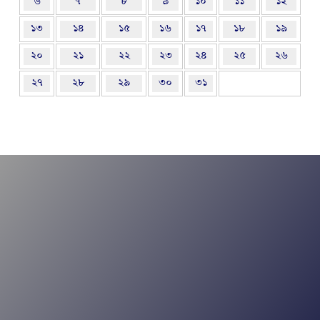
৬
৭
৮
৯
১০
১১
১২
১৩
১৪
১৫
১৬
১৭
১৮
১৯
২০
২১
২২
২৩
২৪
২৫
২৬
২৭
২৮
২৯
৩০
৩১