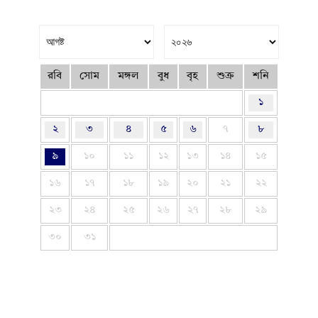
রবি
সোম
মঙ্গল
বুধ
বৃহ
শুক্র
শনি
১
২
৩
৪
৫
৬
৭
৮
৯
১০
১১
১২
১৩
১৪
১৫
১৬
১৭
১৮
১৯
২০
২১
২২
২৩
২৪
২৫
২৬
২৭
২৮
২৯
৩০
৩১