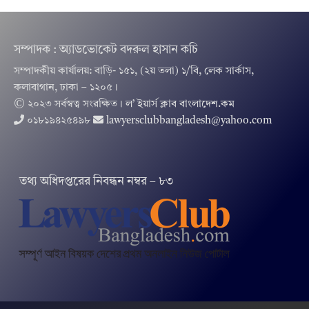
সম্পাদক : অ্যাডভোকেট বদরুল হাসান কচি
সম্পাদকীয় কার্যালয়: বাড়ি- ১৫১, (২য় তলা) ১/বি, লেক সার্কাস,
কলাবাগান, ঢাকা – ১২০৫।
© ২০২৩ সর্বস্বত্ব সংরক্ষিত । ল’ ইয়ার্স ক্লাব বাংলাদেশ.কম
০১৮১৯৪২৫৪৯৮
lawyersclubbangladesh@yahoo.com
তথ‌্য অ‌ধিদপ্ত‌রের নিবন্ধন নম্বর – ৮৩