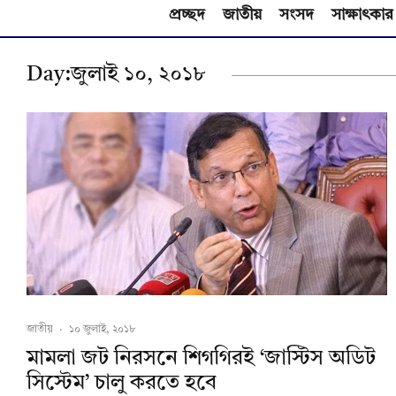
প্রচ্ছদ
জাতীয়
সংসদ
সাক্ষাৎকার
Day:
জুলাই ১০, ২০১৮
জাতীয়
·
১০ জুলাই, ২০১৮
মামলা জট নিরসনে শিগগিরই ‘জাস্টিস অডিট
সিস্টেম’ চালু করতে হবে