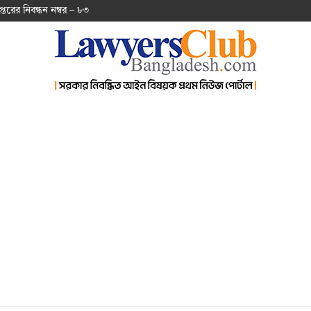
প্ত‌রের নিবন্ধন নম্বর – ৮৩