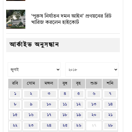
‘পুরুষ নির্যাতন দমন আইন’ প্রণয়নের রিট
খারিজ করলেন হাইকোর্ট
আর্কাইভ অনুসন্ধান
রবি
সোম
মঙ্গল
বুধ
বৃহ
শুক্র
শনি
১
২
৩
৪
৫
৬
৭
৮
৯
১০
১১
১২
১৩
১৪
১৫
১৬
১৭
১৮
১৯
২০
২১
২২
২৩
২৪
২৫
২৬
২৭
২৮