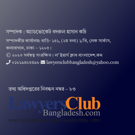
সম্পাদক : অ্যাডভোকেট বদরুল হাসান কচি
সম্পাদকীয় কার্যালয়: বাড়ি- ১৫১, (২য় তলা) ১/বি, লেক সার্কাস,
কলাবাগান, ঢাকা – ১২০৫।
© ২০২৩ সর্বস্বত্ব সংরক্ষিত । ল’ ইয়ার্স ক্লাব বাংলাদেশ.কম
০১৮১৯৪২৫৪৯৮
lawyersclubbangladesh@yahoo.com
তথ‌্য অ‌ধিদপ্ত‌রের নিবন্ধন নম্বর – ৮৩