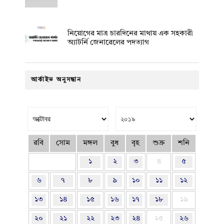
নিয়োগের মাত্র চারদিনের মাথায় এক সহকারী
অ্যাটর্নি জেনারেলের পদত্যাগ
আর্কাইভ অনুসন্ধান
রবি
সোম
মঙ্গল
বুধ
বৃহ
শুক্র
শনি
১
২
৩
৪
৫
৬
৭
৮
৯
১০
১১
১২
১৩
১৪
১৫
১৬
১৭
১৮
১৯
২০
২১
২২
২৩
২৪
২৫
২৬