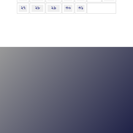
২৭
২৮
২৯
৩০
৩১