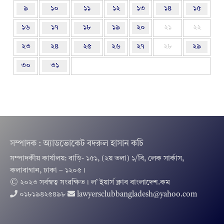
৯
১০
১১
১২
১৩
১৪
১৫
১৬
১৭
১৮
১৯
২০
২১
২২
২৩
২৪
২৫
২৬
২৭
২৮
২৯
৩০
৩১
সম্পাদক : অ্যাডভোকেট বদরুল হাসান কচি
সম্পাদকীয় কার্যালয়: বাড়ি- ১৫১, (২য় তলা) ১/বি, লেক সার্কাস,
কলাবাগান, ঢাকা – ১২০৫।
© ২০২৩ সর্বস্বত্ব সংরক্ষিত । ল’ ইয়ার্স ক্লাব বাংলাদেশ.কম
০১৮১৯৪২৫৪৯৮
lawyersclubbangladesh@yahoo.com