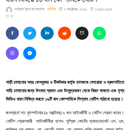
ধারণ নিষিদ্ধে ১৬ বাস কোম্পানিকে নোটিশ
ল'ইয়ার্স ক্লাব বাংলাদেশ
জাতীয়
৮ অক্টোবর, ২০২২
3 min read
0
গাড়ী চালানোর সময় ফেসবুকার ও টিকটকার কর্তৃক চালককে বেপরোয়া ও দ্রুতগতিতে
গাড়ি চালানোর জন্য উৎসাহ প্রদান এবং উদ্বুদ্ধকরণ থেকে বিরত থাকতে এবং দৃশ্য
ভিডিও ধারণ নিষিদ্ধ করতে ১৬টি বাস কোম্পানিকে লিগ্যাল নোটিশ পাঠানো হয়েছে।
জনস্বার্থে গত বৃহস্পতিবার (৬ অক্টোবর) ৯ জন আইনজীবী এ নোটিশ প্রেরণ করেন।
নোটিশ প্রেরণকারী আইনজীবীরা হলেন- সুপ্রিম কোর্টের অ্যাডভোকেট এস. এম.
জাবিরুল হক কাজল, মো. মেহেদী হাসান, মো. হুমায়ূন কবির সরকার, আদলু সাইন,