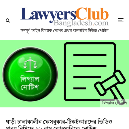
লিগ্যাল নোটিশ
গাড়ী চালাকালীন ফেসবুকার-টিকটকারদের ভিডিও