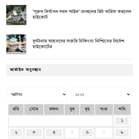
‘পুরুষ নির্যাতন দমন আইন’ প্রণয়নের রিট খারিজ করলেন
হাইকোর্ট
দুর্ঘটনায় আহতদের জরুরি চিকিৎসা নিশ্চিতের নির্দেশ
হাইকোর্টের
আর্কাইভ অনুসন্ধান
রবি
সোম
মঙ্গল
বুধ
বৃহ
শুক্র
শনি
১
২
৩
৪
৫
৬
৭
৮