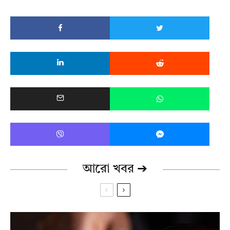
আরো খবর ➔