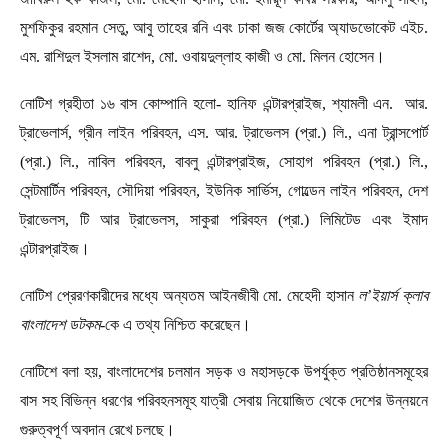
মুশফিকুর রহমান সেতু, আবু তাহের রনি এবং ঢাকা জজ কোর্টের অ্যাডভোকেট এইচ.
এম. রাশিদুল ইসলাম রাশেদ, মো. ওবায়দুল্লাহ কাজী ও মো. মিলন হোসেন।
নোটিশ গ্রহীতা ১৬ বাস কোম্পানি হলো- হানিফ এন্টারপ্রাইজ, শ্যামলী এন. আর.
ট্রাভেলার্স, গ্রীন লাইন পরিবহন, এস. আর. ট্রাভেলস (প্রা.) লি., এনা ট্রান্সপোর্ট
(প্রা.) লি., নাবিল পরিবহন, বাবলু এন্টারপ্রাইজ, সোহাগ পরিবহন (প্রা.) লি.,
সেন্টমার্টিন পরিবহন, সৌদিয়া পরিবহন, ইউনিক সার্ভিস, গোল্ডেন লাইন পরিবহন, দেশ
ট্রাভেলস, টি আর ট্রাভেলস, সাকুরা পরিবহন (প্রা.) লিমিটেড এবং ইমাদ
এন্টারপ্রাইজ।
নোটিশ প্রেরণকারীদের মধ্যে অন্যতম আইনজীবী মো. মেহেদী হাসান
ল’ইয়ার্স ক্লাব
বাংলাদেশ ডটকম
-কে এ তথ্য নিশ্চিত করেছেন।
নোটিশে বলা হয়, বাংলাদেশের চলমান সড়ক ও মহাসড়কে উপর্যুক্ত প্রতিষ্ঠানসমূহের
বাস সহ বিভিন্ন ধরণের পরিবহনসমূহ যাত্রী সেবায় নিয়োজিত থেকে দেশের উন্নয়নে
গুরুত্বপূর্ণ অবদান রেখে চলছে।