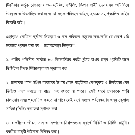
টিকটকার কর্তৃক চালকদের ওভারটেকিং, বাউলিং, ডিপার লাইট দেওয়াসহ ওটি দিয়ে
উদ্বুদ্ধ ও উৎসাহিত করা হচ্ছে যা সড়ক পরিবহন আইন, ২০১৮ সহ প্রচলিত আইন
বিরোধী বটে।
এছাড়াও নোটিশে দুর্ঘটনা নিয়ন্ত্রণ ও বাস পরিবহন সমূহের ক্ষয়-ক্ষতি রোধকল্পে ৩টি
মতামত প্রদান করা হয়। মতামতসমূহ নিম্নরূপ-
১. গাড়ীর গতিসীমা সর্বোচ্চ ৮০ কিলোমিটার প্রতি ঘন্টায় রাখার জন্য প্রতিটি বাসে
ডিজিটাল স্পিড মিটার/অ্যাপস স্থাপন করা।
২. চালকের পাশে ইঞ্জিন কাভারের উপরে কোন যাত্রীসহ ফেসবুকার ও টিকটকার যেন
ভিডিও ধারণ করতে না পারে এবং বসতে না পারে। সেই সাথে চালককে গাড়ী
চালানোর সময় প্ররোচিত করতে না পারে সেই মর্মে সহজে পর্যবেক্ষণের জন্য ক্লোজ
সার্কিট (সিসি) ক্যামেরা স্থাপন করা।
৩. যাত্রীদের জীবন, মাল ও সম্পদের নিরাপত্তার স্বার্থে টিকিট ও নির্দিষ্ট কাউন্টার
ব্যতীত যাত্রী উঠানামা নিষিদ্ধ করা।