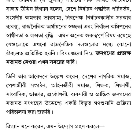
আজ সোমবার (২ জুলাই) পাঠানো এক লিখিত আবেদনে
সালাহ উদ্দিন রিগ্যান বলেন, দেশে নির্বাচন পদ্ধতির পরিবর্তন,
সংসদীয় ক্ষমতার ভারসাম্য, নিরপেক্ষ নির্বাচনকালীন সরকার
ব্যবস্থা, রাজনৈতিক অর্থায়নের স্বচ্ছতা এবং নির্বাচন কমিশনের
স্বাধীনতা ও ক্ষমতা বৃদ্ধি—এমন অনেক গুরুত্বপূর্ণ বিষয় রয়েছে
যেগুলোতে এখনো রাজনৈতিক দলগুলোর মধ্যে কোনো
ঐক্যমত প্রতিষ্ঠিত হয়নি। বিষয়গুলো নিয়ে
জনগণের প্রত্যক্ষ
মতামত নেওয়া এখন সময়ের দাবি
।
তিনি তার আবেদনে উল্লেখ করেন, দেশের নাগরিক সমাজ,
পেশাজীবী সংগঠন, আইনজীবী সমাজ, শিক্ষক, শিক্ষার্থী,
সাংবাদিক, ডাক্তার, প্রকৌশলী, ব্যবসায়ী ও প্রান্তিক জনগণের
মতামত সংগ্রহের উদ্দেশ্যে একটি বিস্তৃত গণশুনানি প্রক্রিয়া
পরিচালনা করা জরুরি।
রিগ্যান মনে করেন, এমন উদ্যোগ গ্রহণ করলে—