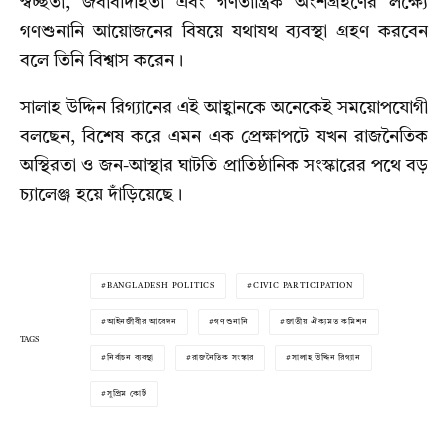
স্বচ্ছতা, জবাবদিহিতা এবং গণতান্ত্রিক অংশগ্রহণের লক্ষ্যে
গণশুনানি আয়োজনের বিষয়ে যথাযথ ব্যবস্থা গ্রহণ করবেন
বলে তিনি বিশ্বাস করেন।
সালাহ উদ্দিন রিগ্যানের এই আহ্বানকে অনেকেই সময়োপযোগী
বলছেন, বিশেষ করে এমন এক প্রেক্ষাপটে যখন রাজনৈতিক
অস্থিরতা ও জন-আস্থার ঘাটতি প্রাতিষ্ঠানিক সংস্কারের পথে বড়
চ্যালেঞ্জ হয়ে দাঁড়িয়েছে।
BANGLADESH POLITICS
CIVIC PARTICIPATION
আইনজীবীর আবেদন
গণশুনানি
জাতীয় ঐক্যমত কমিশন
TAGS
নির্বাচন ব্যবস্থা
রাজনৈতিক সংস্কার
সালাহ উদ্দিন রিগ্যান
সুপ্রিম কোর্ট