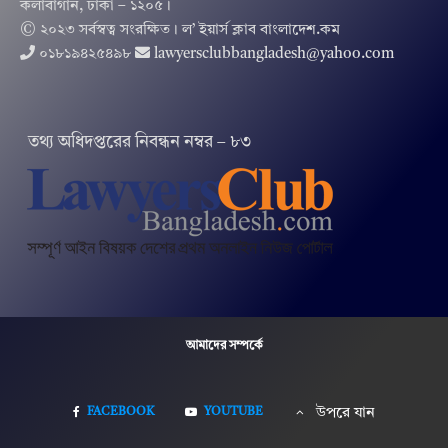
কলাবাগান, ঢাকা – ১২০৫।
© ২০২৩ সর্বস্বত্ব সংরক্ষিত । ল’ ইয়ার্স ক্লাব বাংলাদেশ.কম
০১৮১৯৪২৫৪৯৮
lawyersclubbangladesh@yahoo.com
তথ‌্য অ‌ধিদপ্ত‌রের নিবন্ধন নম্বর – ৮৩
আমাদের সম্পর্কে
FACEBOOK
YOUTUBE
উপরে যান