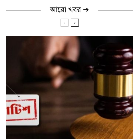
আরো খবর ➔