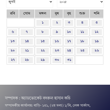
রবি
সোম
মঙ্গল
বুধ
বৃহ
শুক্র
শনি
১
২
৩
৪
৫
৬
৭
৮
৯
১০
১১
১২
১৩
১৪
১৫
১৬
১৭
১৮
১৯
২০
২১
২২
২৩
২৪
২৫
২৬
২৭
২৮
২৯
৩০
৩১
সম্পাদক : অ্যাডভোকেট বদরুল হাসান কচি
সম্পাদকীয় কার্যালয়: বাড়ি- ১৫১, (২য় তলা) ১/বি, লেক সার্কাস,