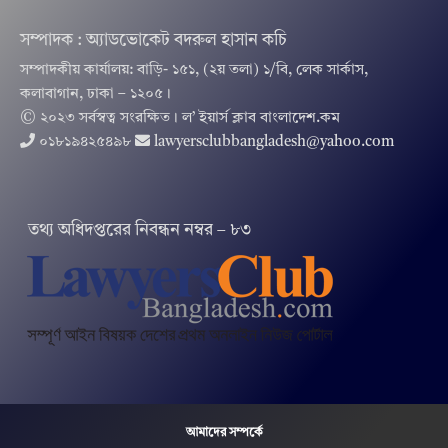
সম্পাদক : অ্যাডভোকেট বদরুল হাসান কচি
সম্পাদকীয় কার্যালয়: বাড়ি- ১৫১, (২য় তলা) ১/বি, লেক সার্কাস,
কলাবাগান, ঢাকা – ১২০৫।
© ২০২৩ সর্বস্বত্ব সংরক্ষিত । ল’ ইয়ার্স ক্লাব বাংলাদেশ.কম
০১৮১৯৪২৫৪৯৮
lawyersclubbangladesh@yahoo.com
তথ‌্য অ‌ধিদপ্ত‌রের নিবন্ধন নম্বর – ৮৩
আমাদের সম্পর্কে