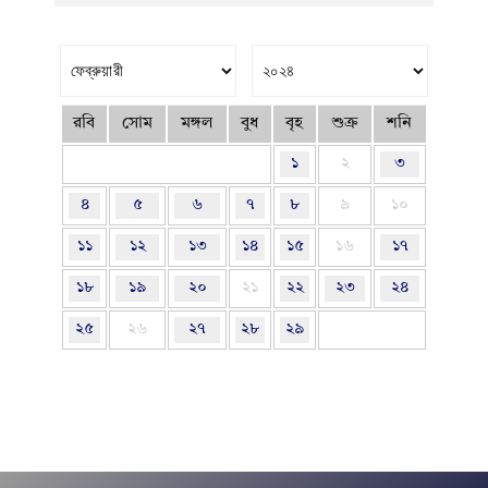
রবি
সোম
মঙ্গল
বুধ
বৃহ
শুক্র
শনি
১
২
৩
৪
৫
৬
৭
৮
৯
১০
১১
১২
১৩
১৪
১৫
১৬
১৭
১৮
১৯
২০
২১
২২
২৩
২৪
২৫
২৬
২৭
২৮
২৯