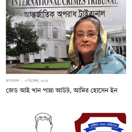
বাংলাদেশ
·
৩ ডিসেম্বর, ২০২৫
জেড আই খান পান্না আউট, আমির হোসেন ইন