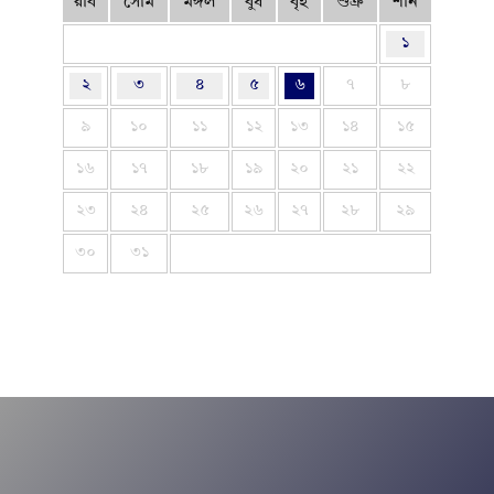
রবি
সোম
মঙ্গল
বুধ
বৃহ
শুক্র
শনি
১
২
৩
৪
৫
৬
৭
৮
৯
১০
১১
১২
১৩
১৪
১৫
১৬
১৭
১৮
১৯
২০
২১
২২
২৩
২৪
২৫
২৬
২৭
২৮
২৯
৩০
৩১