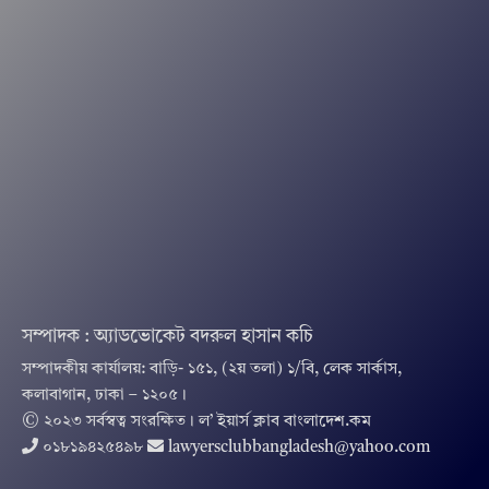
সম্পাদক : অ্যাডভোকেট বদরুল হাসান কচি
সম্পাদকীয় কার্যালয়: বাড়ি- ১৫১, (২য় তলা) ১/বি, লেক সার্কাস,
কলাবাগান, ঢাকা – ১২০৫।
© ২০২৩ সর্বস্বত্ব সংরক্ষিত । ল’ ইয়ার্স ক্লাব বাংলাদেশ.কম
০১৮১৯৪২৫৪৯৮
lawyersclubbangladesh@yahoo.com