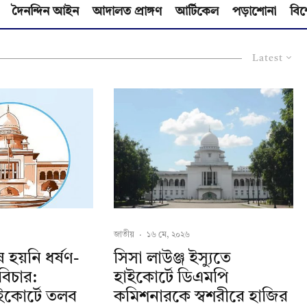
দৈনন্দিন আইন
আদালত প্রাঙ্গণ
আর্টিকেল
পড়াশোনা
বিশ
Latest
জাতীয়
·
১৬ মে, ২০২৬
হয়নি ধর্ষণ-
সিসা লাউঞ্জ ইস্যুতে
বিচার:
হাইকোর্টে ডিএমপি
ইকোর্টে তলব
কমিশনারকে স্বশরীরে হাজির