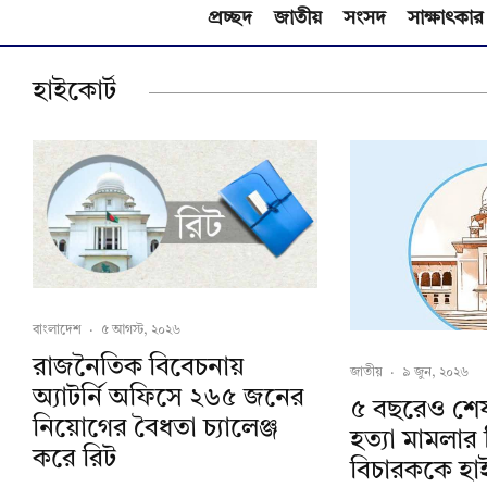
প্রচ্ছদ
জাতীয়
সংসদ
সাক্ষাৎকার
হাইকোর্ট
বাংলাদেশ
·
৫ আগস্ট, ২০২৬
রাজনৈতিক বিবেচনায়
জাতীয়
·
৯ জুন, ২০২৬
অ‍্যাটর্নি অফিসে ২৬৫ জনের
৫ বছরেও শেষ 
নিয়োগের বৈধতা চ্যালেঞ্জ
হত্যা মামলার 
করে রিট
বিচারককে হা