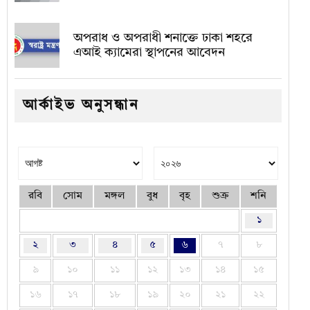
অপরাধ ও অপরাধী শনাক্তে ঢাকা শহরে
এআই ক্যামেরা স্থাপনের আবেদন
আর্কাইভ অনুসন্ধান
রবি
সোম
মঙ্গল
বুধ
বৃহ
শুক্র
শনি
১
২
৩
৪
৫
৬
৭
৮
৯
১০
১১
১২
১৩
১৪
১৫
১৬
১৭
১৮
১৯
২০
২১
২২