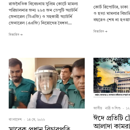
রাজনৈতিক বিবেচনায় সুপ্রিম কোর্টে মামলা
কোর্ট রিপোর্টার, ঢাকা 
পরিচালনার জন্য ২৬৫ জন ডেপুটি অ্যাটর্নি
ও হত্যা মামলার বিচারিক
জেনারেল (ডিএজি) ও সহকারী অ্যাটর্নি
বছরেও শেষ না হওয়ায় ত
জেনারেল (এএজি) নিয়োগের বৈধতা...
বিস্তারিত ➔
বিস্তারিত ➔
জাতীয়
নারী ও শিশু
·
১২
ঈদে প্রতিটি ট
বাংলাদেশ
·
১৪ মে, ২০২৬
আলাদা কামরা 
সাবেক প্রধান বিচারপতি