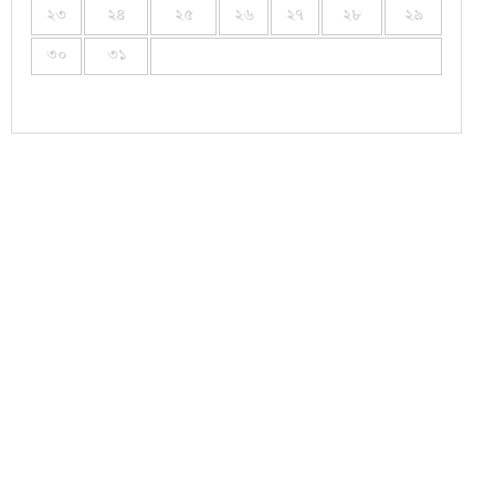
২৩
২৪
২৫
২৬
২৭
২৮
২৯
৩০
৩১