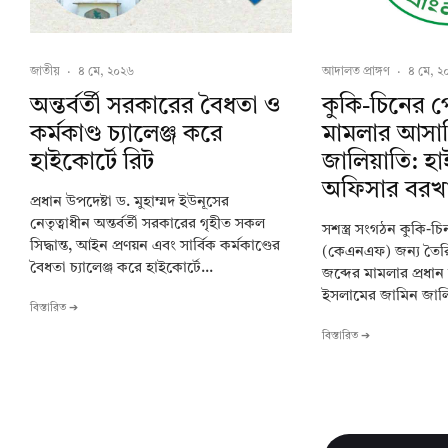
জাতীয়
·
৪ মে, ২০২৬
আদালত প্রাঙ্গণ
·
৪ মে, ২
অন্তর্বর্তী সরকারের বৈধতা ও
কুকি-চিনের 
কর্মকাণ্ড চ্যালেঞ্জ করে
মামলার আসা
হাইকোর্টে রিট
জালিয়াতি: হাই
অফিসার বরখাস
প্রধান উপদেষ্টা ড. মুহাম্মদ ইউনূসের
নেতৃত্বাধীন অন্তর্বর্তী সরকারের গৃহীত সকল
সশস্ত্র সংগঠন কুকি-চিন
সিদ্ধান্ত, আইন প্রণয়ন এবং সার্বিক কর্মকাণ্ডের
(কেএনএফ) জন্য তৈর
বৈধতা চ্যালেঞ্জ করে হাইকোর্টে...
জব্দের মামলার প্রধা
ইসলামের জামিন জালি
বিস্তারিত ➔
বিস্তারিত ➔