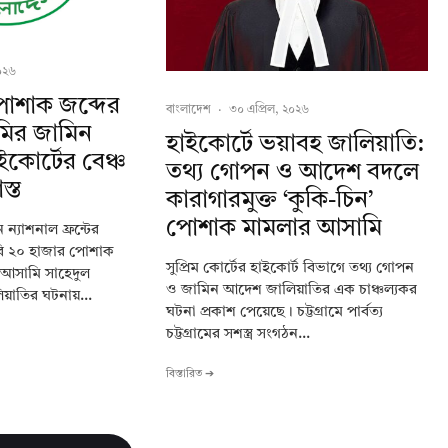
০২৬
পোশাক জব্দের
বাংলাদেশ
·
৩০ এপ্রিল, ২০২৬
মির জামিন
হাইকোর্টে ভয়াবহ জালিয়াতি:
কোর্টের বেঞ্চ
তথ্য গোপন ও আদেশ বদলে
্ত
কারাগারমুক্ত ‘কুকি-চিন’
পোশাক মামলার আসামি
 ন্যাশনাল ফ্রন্টের
ি ২০ হাজার পোশাক
সুপ্রিম কোর্টের হাইকোর্ট বিভাগে তথ্য গোপন
ন আসামি সাহেদুল
ও জামিন আদেশ জালিয়াতির এক চাঞ্চল্যকর
য়াতির ঘটনায়...
ঘটনা প্রকাশ পেয়েছে। চট্টগ্রামে পার্বত্য
চট্টগ্রামের সশস্ত্র সংগঠন...
বিস্তারিত ➔