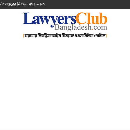
অ‌ধিদপ্ত‌রের নিবন্ধন নম্বর – ৮৩