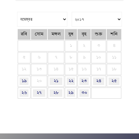
রবি
সোম
মঙ্গল
বুধ
বৃহ
শুক্র
শনি
১
২
৩
৪
৫
৬
৭
৮
৯
১০
১১
১২
১৩
১৪
১৫
১৬
১৭
১৮
১৯
২০
২১
২২
২৩
২৪
২৫
২৬
২৭
২৮
২৯
৩০