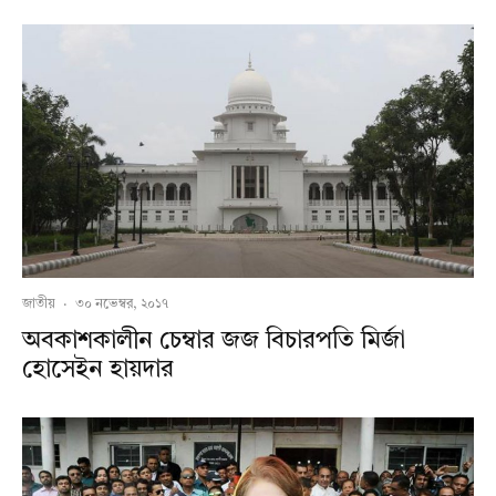
জাতীয়
·
৩০ নভেম্বর, ২০১৭
অবকাশকালীন চেম্বার জজ বিচারপতি মির্জা
হোসেইন হায়দার