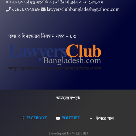
© ২০২৩ সর্বস্বত্ব সংরক্ষিত । ল’ ইয়ার্স ক্লাব বাংলাদেশ.কম
০১৮১৯৪২৫৪৯৮
lawyersclubbangladesh@yahoo.com
তথ‌্য অ‌ধিদপ্ত‌রের নিবন্ধন নম্বর – ৮৩
আমাদের সম্পর্কে
FACEBOOK
YOUTUBE
উপরে যান
Developed by WEBSBD