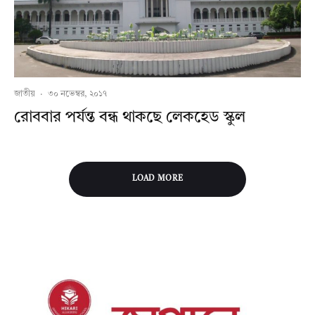
জাতীয়
·
৩০ নভেম্বর, ২০১৭
রোববার পর্যন্ত বন্ধ থাকছে লেকহেড স্কুল
LOAD MORE