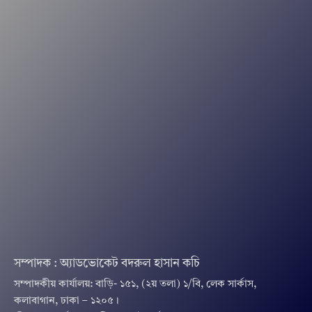
সম্পাদক : অ্যাডভোকেট বদরুল হাসান কচি
সম্পাদকীয় কার্যালয়: বাড়ি- ১৫১, (২য় তলা) ১/বি, লেক সার্কাস,
কলাবাগান, ঢাকা – ১২০৫।