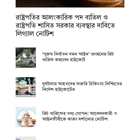
রাষ্ট্রপতির আলংকারিক পদ বাতিল ও
রাষ্ট্রপতি শাসিত সরকার ব্যবস্থার দাবিতে
লিগ্যাল নোটিশ
‘পুরুষ নির্যাতন দমন আইন’ প্রণয়নের রিট
খারিজ করলেন হাইকোর্ট
দুর্ঘটনায় আহতদের জরুরি চিকিৎসা নিশ্চিতের
নির্দেশ হাইকোর্টের
রিট খারিজের তথ্য গোপন: আবেদনকারী ও
আইনজীবীকে কারণ দর্শানোর নোটিশ