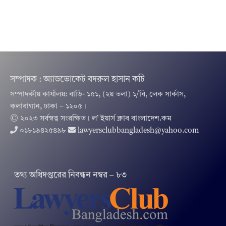
সম্পাদক : অ্যাডভোকেট বদরুল হাসান কচি
সম্পাদকীয় কার্যালয়: বাড়ি- ১৫১, (২য় তলা) ১/বি, লেক সার্কাস,
কলাবাগান, ঢাকা – ১২০৫।
© ২০২৩ সর্বস্বত্ব সংরক্ষিত । ল’ ইয়ার্স ক্লাব বাংলাদেশ.কম
০১৮১৯৪২৫৪৯৮
lawyersclubbangladesh@yahoo.com
তথ‌্য অ‌ধিদপ্ত‌রের নিবন্ধন নম্বর – ৮৩