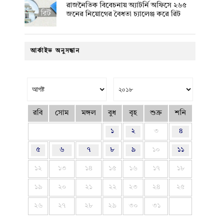
রাজনৈতিক বিবেচনায় অ‍্যাটর্নি অফিসে ২৬৫
জনের নিয়োগের বৈধতা চ্যালেঞ্জ করে রিট
আর্কাইভ অনুসন্ধান
রবি
সোম
মঙ্গল
বুধ
বৃহ
শুক্র
শনি
১
২
৩
৪
৫
৬
৭
৮
৯
১০
১১
১২
১৩
১৪
১৫
১৬
১৭
১৮
১৯
২০
২১
২২
২৩
২৪
২৫
২৬
২৭
২৮
২৯
৩০
৩১