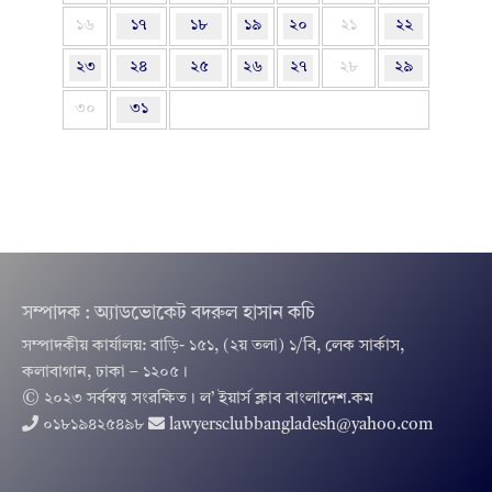
১৬
১৭
১৮
১৯
২০
২১
২২
২৩
২৪
২৫
২৬
২৭
২৮
২৯
৩০
৩১
সম্পাদক : অ্যাডভোকেট বদরুল হাসান কচি
সম্পাদকীয় কার্যালয়: বাড়ি- ১৫১, (২য় তলা) ১/বি, লেক সার্কাস,
কলাবাগান, ঢাকা – ১২০৫।
© ২০২৩ সর্বস্বত্ব সংরক্ষিত । ল’ ইয়ার্স ক্লাব বাংলাদেশ.কম
০১৮১৯৪২৫৪৯৮
lawyersclubbangladesh@yahoo.com