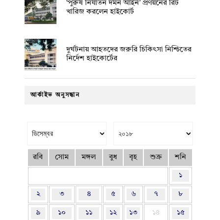
‘পুরুষ নির্যাতন দমন আইন’ প্রণয়নের রিট
খারিজ করলেন হাইকোর্ট
দুর্ঘটনায় আহতদের জরুরি চিকিৎসা নিশ্চিতের
নির্দেশ হাইকোর্টের
আর্কাইভ অনুসন্ধান
রবি
সোম
মঙ্গল
বুধ
বৃহ
শুক্র
শনি
১
২
৩
৪
৫
৬
৭
৮
৯
১০
১১
১২
১৩
১৪
১৫