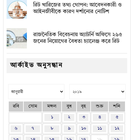
রিট খারিজের তথ্য গোপন: আবেদনকারী ও
আইনজীবীকে কারণ দর্শানোর নোটিশ
রাজনৈতিক বিবেচনায় অ‍্যাটর্নি অফিসে ২৬৫
জনের নিয়োগের বৈধতা চ্যালেঞ্জ করে রিট
আর্কাইভ অনুসন্ধান
রবি
সোম
মঙ্গল
বুধ
বৃহ
শুক্র
শনি
১
২
৩
৪
৫
৬
৭
৮
৯
১০
১১
১২
১৩
১৪
১৫
১৬
১৭
১৮
১৯