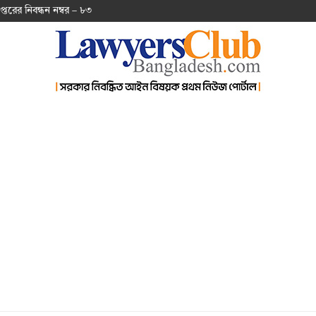
প্ত‌রের নিবন্ধন নম্বর – ৮৩