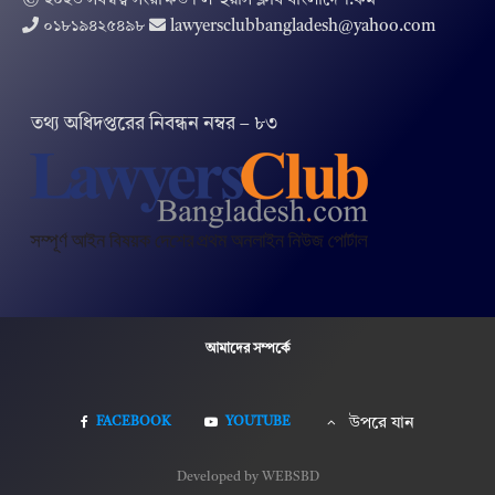
© ২০২৩ সর্বস্বত্ব সংরক্ষিত । ল’ ইয়ার্স ক্লাব বাংলাদেশ.কম
০১৮১৯৪২৫৪৯৮
lawyersclubbangladesh@yahoo.com
তথ‌্য অ‌ধিদপ্ত‌রের নিবন্ধন নম্বর – ৮৩
আমাদের সম্পর্কে
FACEBOOK
YOUTUBE
উপরে যান
Developed by WEBSBD