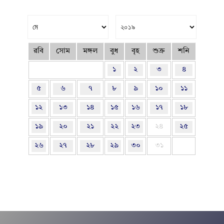
রবি
সোম
মঙ্গল
বুধ
বৃহ
শুক্র
শনি
১
২
৩
৪
৫
৬
৭
৮
৯
১০
১১
১২
১৩
১৪
১৫
১৬
১৭
১৮
১৯
২০
২১
২২
২৩
২৪
২৫
২৬
২৭
২৮
২৯
৩০
৩১