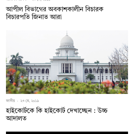
আপীল বিভাগের অবকাশকালীন বিচারক
বিচারপতি জিনাত আরা
জাতীয়
·
২৩ মে, ২০১৯
হাইকোর্টকে কি হাইকোর্ট দেখাচ্ছেন : উচ্চ
আদালত