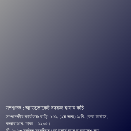
সম্পাদক : অ্যাডভোকেট বদরুল হাসান কচি
সম্পাদকীয় কার্যালয়: বাড়ি- ১৫১, (২য় তলা) ১/বি, লেক সার্কাস,
কলাবাগান, ঢাকা – ১২০৫।