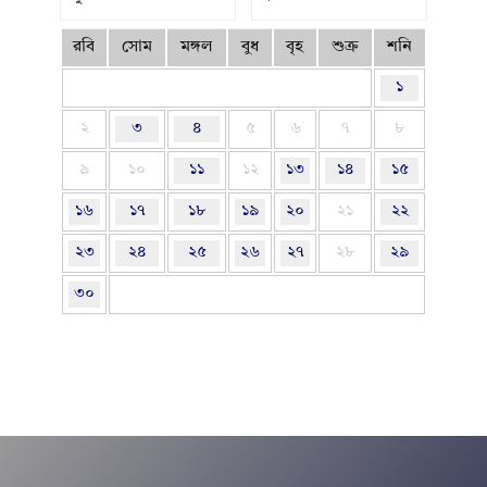
রবি
সোম
মঙ্গল
বুধ
বৃহ
শুক্র
শনি
১
২
৩
৪
৫
৬
৭
৮
৯
১০
১১
১২
১৩
১৪
১৫
১৬
১৭
১৮
১৯
২০
২১
২২
২৩
২৪
২৫
২৬
২৭
২৮
২৯
৩০