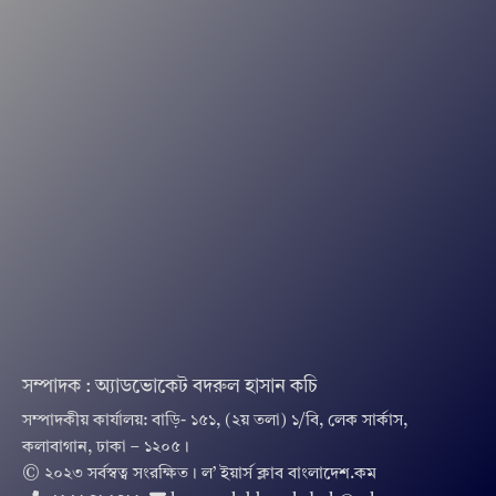
সম্পাদক : অ্যাডভোকেট বদরুল হাসান কচি
সম্পাদকীয় কার্যালয়: বাড়ি- ১৫১, (২য় তলা) ১/বি, লেক সার্কাস,
কলাবাগান, ঢাকা – ১২০৫।
© ২০২৩ সর্বস্বত্ব সংরক্ষিত । ল’ ইয়ার্স ক্লাব বাংলাদেশ.কম