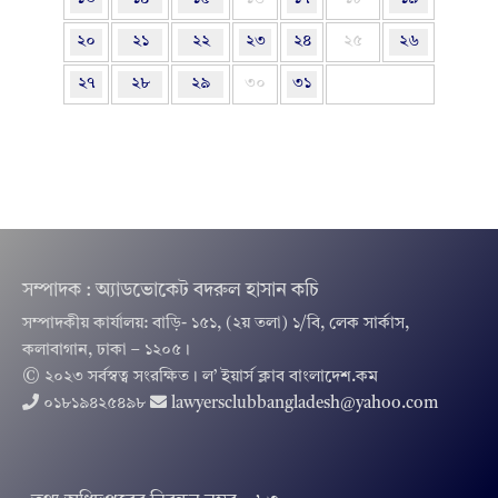
২০
২১
২২
২৩
২৪
২৫
২৬
২৭
২৮
২৯
৩০
৩১
সম্পাদক : অ্যাডভোকেট বদরুল হাসান কচি
সম্পাদকীয় কার্যালয়: বাড়ি- ১৫১, (২য় তলা) ১/বি, লেক সার্কাস,
কলাবাগান, ঢাকা – ১২০৫।
© ২০২৩ সর্বস্বত্ব সংরক্ষিত । ল’ ইয়ার্স ক্লাব বাংলাদেশ.কম
০১৮১৯৪২৫৪৯৮
lawyersclubbangladesh@yahoo.com