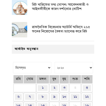
রিট খারিজের তথ্য গোপন: আবেদনকারী ও
আইনজীবীকে কারণ দর্শানোর নোটিশ
রাজনৈতিক বিবেচনায় অ‍্যাটর্নি অফিসে ২৬৫
জনের নিয়োগের বৈধতা চ্যালেঞ্জ করে রিট
আর্কাইভ অনুসন্ধান
রবি
সোম
মঙ্গল
বুধ
বৃহ
শুক্র
শনি
১
২
৩
৪
৫
৬
৭
৮
৯
১০
১১
১২
১৩
১৪
১৫
১৬
১৭
১৮
১৯