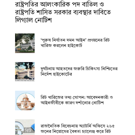
রাষ্ট্রপতির আলংকারিক পদ বাতিল ও
রাষ্ট্রপতি শাসিত সরকার ব্যবস্থার দাবিতে
লিগ্যাল নোটিশ
‘পুরুষ নির্যাতন দমন আইন’ প্রণয়নের রিট
খারিজ করলেন হাইকোর্ট
দুর্ঘটনায় আহতদের জরুরি চিকিৎসা নিশ্চিতের
নির্দেশ হাইকোর্টের
রিট খারিজের তথ্য গোপন: আবেদনকারী ও
আইনজীবীকে কারণ দর্শানোর নোটিশ
রাজনৈতিক বিবেচনায় অ‍্যাটর্নি অফিসে ২৬৫
জনের নিয়োগের বৈধতা চ্যালেঞ্জ করে রিট