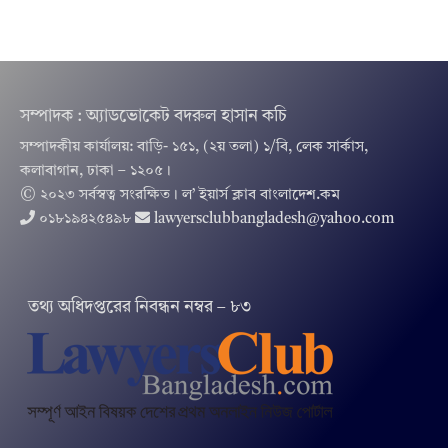
সম্পাদক : অ্যাডভোকেট বদরুল হাসান কচি
সম্পাদকীয় কার্যালয়: বাড়ি- ১৫১, (২য় তলা) ১/বি, লেক সার্কাস,
কলাবাগান, ঢাকা – ১২০৫।
© ২০২৩ সর্বস্বত্ব সংরক্ষিত । ল’ ইয়ার্স ক্লাব বাংলাদেশ.কম
০১৮১৯৪২৫৪৯৮
lawyersclubbangladesh@yahoo.com
তথ‌্য অ‌ধিদপ্ত‌রের নিবন্ধন নম্বর – ৮৩