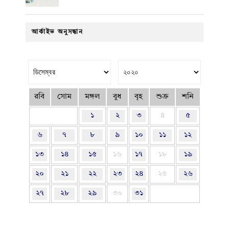
আর্কাইভ অনুসন্ধান
রবি
সোম
মঙ্গল
বুধ
বৃহ
শুক্র
শনি
১
২
৩
৪
৫
৬
৭
৮
৯
১০
১১
১২
১৩
১৪
১৫
১৬
১৭
১৮
১৯
২০
২১
২২
২৩
২৪
২৫
২৬
২৭
২৮
২৯
৩০
৩১