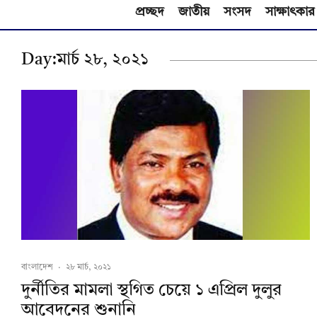
প্রচ্ছদ
জাতীয়
সংসদ
সাক্ষাৎকার
Day:
মার্চ ২৮, ২০২১
বাংলাদেশ
·
২৮ মার্চ, ২০২১
দুর্নীতির মামলা স্থগিত চেয়ে ১ এপ্রিল দুলুর
আবেদনের শুনানি