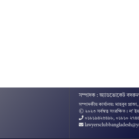
সম্পাদক : অ্যাডভোকেট বদরুল
সম্পাদকীয় কার্যালয়: মাহবুব প্লাজা
© ২০২৩ সর্বস্বত্ব সংরক্ষিত । ল’ ইয
০১৮১৯৪২৫৪৯৮, ০১৮১০ ২৭৪
lawyersclubbangladesh@