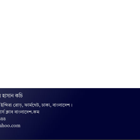
 হাসান কচি
, ইন্দিরা রোড়, ফার্মগেট, ঢাকা, বাংলাদেশ।
়ার্স ক্লাব বাংলাদেশ.কম
৪৪৪
yahoo.com