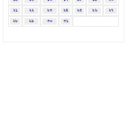
২১
২২
২৩
২৪
২৫
২৬
২৭
২৮
২৯
৩০
৩১