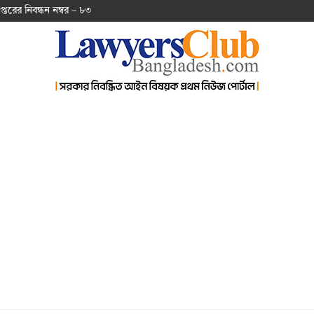
প্ত‌রের নিবন্ধন নম্বর – ৮৩