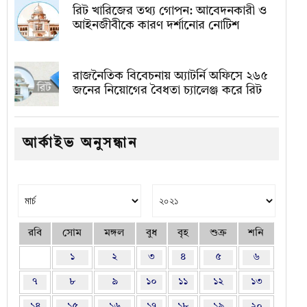
রিট খারিজের তথ্য গোপন: আবেদনকারী ও
আইনজীবীকে কারণ দর্শানোর নোটিশ
রাজনৈতিক বিবেচনায় অ‍্যাটর্নি অফিসে ২৬৫
জনের নিয়োগের বৈধতা চ্যালেঞ্জ করে রিট
আর্কাইভ অনুসন্ধান
রবি
সোম
মঙ্গল
বুধ
বৃহ
শুক্র
শনি
১
২
৩
৪
৫
৬
৭
৮
৯
১০
১১
১২
১৩
১৪
১৫
১৬
১৭
১৮
১৯
২০