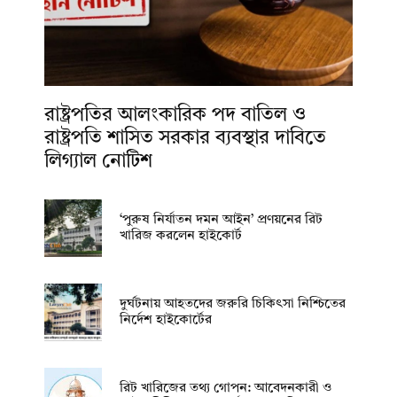
রাষ্ট্রপতির আলংকারিক পদ বাতিল ও
রাষ্ট্রপতি শাসিত সরকার ব্যবস্থার দাবিতে
লিগ্যাল নোটিশ
‘পুরুষ নির্যাতন দমন আইন’ প্রণয়নের রিট
খারিজ করলেন হাইকোর্ট
দুর্ঘটনায় আহতদের জরুরি চিকিৎসা নিশ্চিতের
নির্দেশ হাইকোর্টের
রিট খারিজের তথ্য গোপন: আবেদনকারী ও