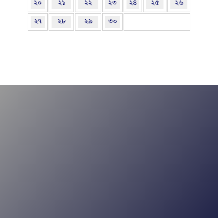
২০
২১
২২
২৩
২৪
২৫
২৬
২৭
২৮
২৯
৩০