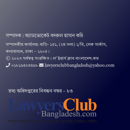
সম্পাদক : অ্যাডভোকেট বদরুল হাসান কচি
সম্পাদকীয় কার্যালয়: বাড়ি- ১৫১, (২য় তলা) ১/বি, লেক সার্কাস,
কলাবাগান, ঢাকা – ১২০৫।
© ২০২৩ সর্বস্বত্ব সংরক্ষিত । ল’ ইয়ার্স ক্লাব বাংলাদেশ.কম
০১৮১৯৪২৫৪৯৮
lawyersclubbangladesh@yahoo.com
তথ‌্য অ‌ধিদপ্ত‌রের নিবন্ধন নম্বর – ৮৩