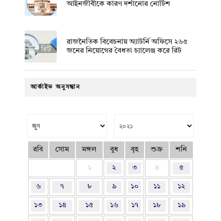
আইনজীবীকে কারণ দর্শানোর নোটিশ
রাজনৈতিক বিবেচনায় অ‍্যাটর্নি অফিসে ২৬৫
জনের নিয়োগের বৈধতা চ্যালেঞ্জ করে রিট
আর্কাইভ অনুসন্ধান
রবি
সোম
মঙ্গল
বুধ
বৃহ
শুক্র
শনি
১
২
৩
৪
৫
৬
৭
৮
৯
১০
১১
১২
১৩
১৪
১৫
১৬
১৭
১৮
১৯