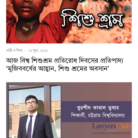
নারী ও শিশু
·
১২ জুন, ২০২১
আজ বিশ্ব শিশুশ্রম প্রতিরোধ দিবসের প্রতিপাদ্য
‘মুজিববর্ষের আহ্বান, শিশু শ্রমের অবসান’