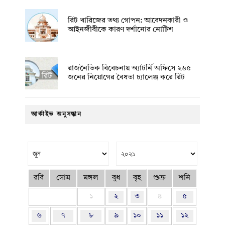
রিট খারিজের তথ্য গোপন: আবেদনকারী ও
আইনজীবীকে কারণ দর্শানোর নোটিশ
রাজনৈতিক বিবেচনায় অ‍্যাটর্নি অফিসে ২৬৫
জনের নিয়োগের বৈধতা চ্যালেঞ্জ করে রিট
আর্কাইভ অনুসন্ধান
রবি
সোম
মঙ্গল
বুধ
বৃহ
শুক্র
শনি
১
২
৩
৪
৫
৬
৭
৮
৯
১০
১১
১২