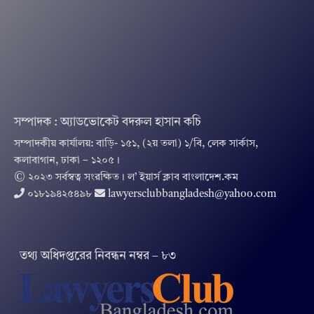
সম্পাদক : অ্যাডভোকেট বদরুল হাসান কচি
সম্পাদকীয় কার্যালয়: বাড়ি- ১৫১, (২য় তলা) ১/বি, লেক সার্কাস,
কলাবাগান, ঢাকা – ১২০৫।
© ২০২৩ সর্বস্বত্ব সংরক্ষিত । ল’ ইয়ার্স ক্লাব বাংলাদেশ.কম
০১৮১৯৪২৫৪৯৮
lawyersclubbangladesh@yahoo.com
তথ‌্য অ‌ধিদপ্ত‌রের নিবন্ধন নম্বর – ৮৩