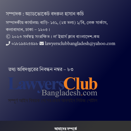
সম্পাদক : অ্যাডভোকেট বদরুল হাসান কচি
সম্পাদকীয় কার্যালয়: বাড়ি- ১৫১, (২য় তলা) ১/বি, লেক সার্কাস,
কলাবাগান, ঢাকা – ১২০৫।
© ২০২৩ সর্বস্বত্ব সংরক্ষিত । ল’ ইয়ার্স ক্লাব বাংলাদেশ.কম
০১৮১৯৪২৫৪৯৮
lawyersclubbangladesh@yahoo.com
তথ‌্য অ‌ধিদপ্ত‌রের নিবন্ধন নম্বর – ৮৩
আমাদের সম্পর্কে