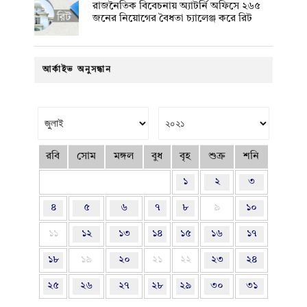
রাজনৈতিক বিবেচনায় অ‍্যাটর্নি অফিসে ২৬৫
জনের নিয়োগের বৈধতা চ্যালেঞ্জ করে রিট
আর্কাইভ অনুসন্ধান
রবি
সোম
মঙ্গল
বুধ
বৃহ
শুক্র
শনি
১
২
৩
৪
৫
৬
৭
৮
৯
১০
১১
১২
১৩
১৪
১৫
১৬
১৭
১৮
১৯
২০
২১
২২
২৩
২৪
২৫
২৬
২৭
২৮
২৯
৩০
৩১