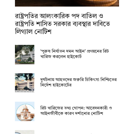
রাষ্ট্রপতির আলংকারিক পদ বাতিল ও
রাষ্ট্রপতি শাসিত সরকার ব্যবস্থার দাবিতে
লিগ্যাল নোটিশ
‘পুরুষ নির্যাতন দমন আইন’ প্রণয়নের রিট
খারিজ করলেন হাইকোর্ট
দুর্ঘটনায় আহতদের জরুরি চিকিৎসা নিশ্চিতের
নির্দেশ হাইকোর্টের
রিট খারিজের তথ্য গোপন: আবেদনকারী ও
আইনজীবীকে কারণ দর্শানোর নোটিশ