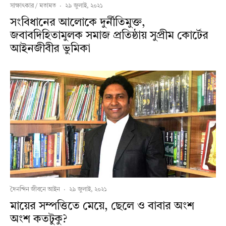
সাক্ষাৎকার / মতামত
·
২৯ জুলাই, ২০২১
সংবিধানের আলোকে দুর্নীতিমুক্ত,
জবাবদিহিতামুলক সমাজ প্রতিষ্ঠায় সুপ্রীম কোর্টের
আইনজীবীর ভুমিকা
দৈনন্দিন জীবনে আইন
·
২৯ জুলাই, ২০২১
মায়ের সম্পত্তিতে মেয়ে, ছেলে ও বাবার অংশ
অংশ কতটুকু?