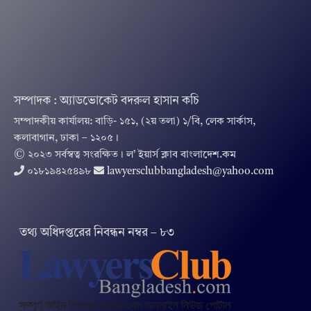
সম্পাদক : অ্যাডভোকেট বদরুল হাসান কচি
সম্পাদকীয় কার্যালয়: বাড়ি- ১৫১, (২য় তলা) ১/বি, লেক সার্কাস,
কলাবাগান, ঢাকা – ১২০৫।
© ২০২৩ সর্বস্বত্ব সংরক্ষিত । ল’ ইয়ার্স ক্লাব বাংলাদেশ.কম
০১৮১৯৪২৫৪৯৮
lawyersclubbangladesh@yahoo.com
তথ‌্য অ‌ধিদপ্ত‌রের নিবন্ধন নম্বর – ৮৩