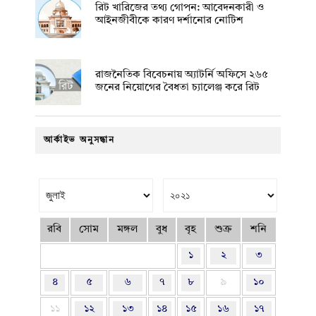
রিট খারিজের তথ্য গোপন: আবেদনকারী ও
আইনজীবীকে কারণ দর্শানোর নোটিশ
রাজনৈতিক বিবেচনায় অ‍্যাটর্নি অফিসে ২৬৫
জনের নিয়োগের বৈধতা চ্যালেঞ্জ করে রিট
আর্কাইভ অনুসন্ধান
রবি
সোম
মঙ্গল
বুধ
বৃহ
শুক্র
শনি
১
২
৩
৪
৫
৬
৭
৮
৯
১০
১১
১২
১৩
১৪
১৫
১৬
১৭