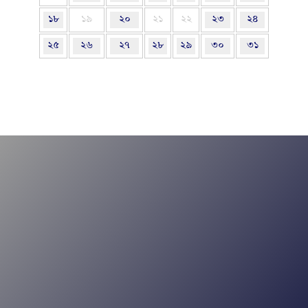
১৮
১৯
২০
২১
২২
২৩
২৪
২৫
২৬
২৭
২৮
২৯
৩০
৩১