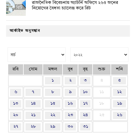
রাজনৈতিক বিবেচনায় অ‍্যাটর্নি অফিসে ২৬৫ জনের
নিয়োগের বৈধতা চ্যালেঞ্জ করে রিট
আর্কাইভ অনুসন্ধান
রবি
সোম
মঙ্গল
বুধ
বৃহ
শুক্র
শনি
১
২
৩
৪
৫
৬
৭
৮
৯
১০
১১
১২
১৩
১৪
১৫
১৬
১৭
১৮
১৯
২০
২১
২২
২৩
২৪
২৫
২৬
২৭
২৮
২৯
৩০
৩১