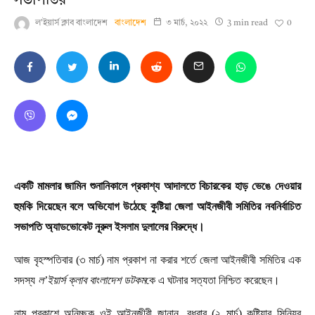
সভাপতির
0
ল'ইয়ার্স ক্লাব বাংলাদেশ
বাংলাদেশ
৩ মার্চ, ২০২২
3 min read
একটি মামলার জামিন শুনানিকালে প্রকাশ্য আদালতে বিচারকের হাড় ভেঙে দেওয়ার
হুমকি দিয়েছেন বলে অভিযোগ উঠেছে কুষ্টিয়া জেলা আইনজীবী সমিতির নবনির্বাচিত
সভাপতি অ্যাডভোকেট নূরুল ইসলাম দুলালের বিরুদ্ধে।
আজ বৃহস্পতিবার (৩ মার্চ) নাম প্রকাশ না করার শর্তে জেলা আইনজীবী সমিতির এক
সদস্য
ল’ইয়ার্স ক্লাব বাংলাদেশ ডটকম
কে এ ঘটনার সত্যতা নিশ্চিত করেছেন।
নাম প্রকাশে অনিচ্ছুক ওই আইনজীবী জানান, বুধবার (২ মার্চ) কুষ্টিয়ার সিনিয়র