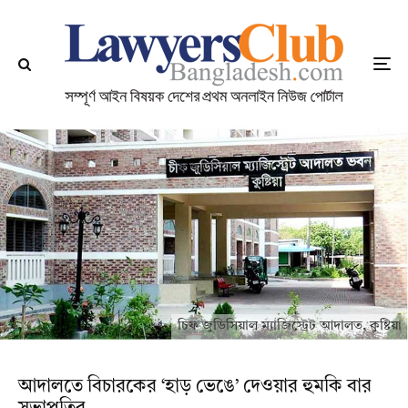
চিফ জুডিসিয়াল ম্যাজিস্ট্রেট আদালত, কুষ্টিয়া
আদালতে বিচারকের ‘হাড় ভেঙে’ দেওয়ার হুমকি বার