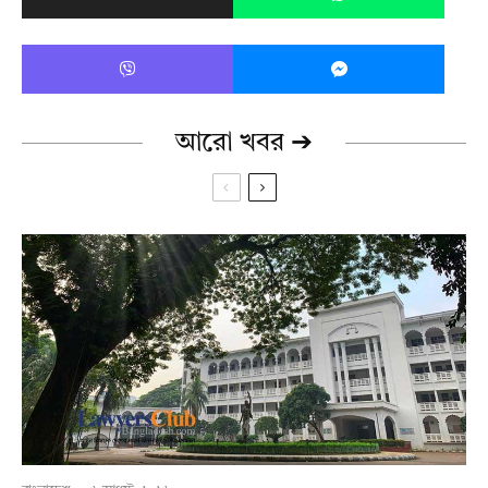
আরো খবর ➔