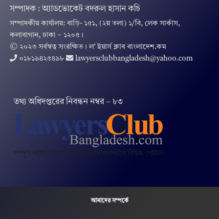
সম্পাদক : অ্যাডভোকেট বদরুল হাসান কচি
সম্পাদকীয় কার্যালয়: বাড়ি- ১৫১, (২য় তলা) ১/বি, লেক সার্কাস,
কলাবাগান, ঢাকা – ১২০৫।
© ২০২৩ সর্বস্বত্ব সংরক্ষিত । ল’ ইয়ার্স ক্লাব বাংলাদেশ.কম
০১৮১৯৪২৫৪৯৮
lawyersclubbangladesh@yahoo.com
তথ‌্য অ‌ধিদপ্ত‌রের নিবন্ধন নম্বর – ৮৩
আমাদের সম্পর্কে