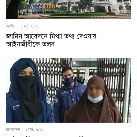
জাতীয়
·
১ মার্চ, ২০২২
জামিন আবেদনে মিথ্যা তথ্য দেওয়ায়
আইনজীবীকে তলব
বাংলাদেশ
·
১ মার্চ, ২০২২