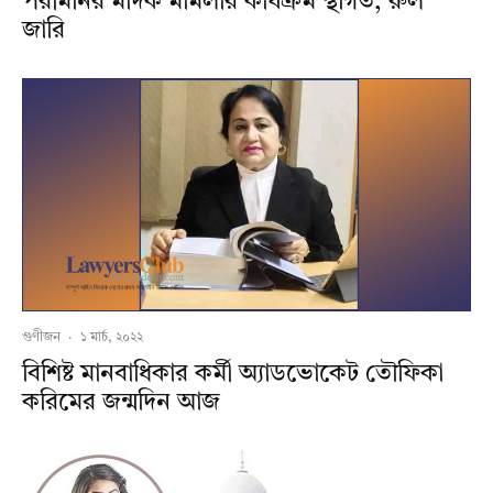
পরীমনির মাদক মামলার কার্যক্রম স্থগিত, রুল
জারি
গুণীজন
·
১ মার্চ, ২০২২
বিশিষ্ট মানবাধিকার কর্মী অ্যাডভোকেট তৌফিকা
করিমের জন্মদিন আজ