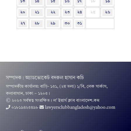
১৩
১৪
১৫
১৬
১৭
১৮
১৯
২০
২১
২২
২৩
২৪
২৫
২৬
২৭
২৮
২৯
৩০
৩১
সম্পাদক : অ্যাডভোকেট বদরুল হাসান কচি
সম্পাদকীয় কার্যালয়: বাড়ি- ১৫১, (২য় তলা) ১/বি, লেক সার্কাস,
কলাবাগান, ঢাকা – ১২০৫।
© ২০২৩ সর্বস্বত্ব সংরক্ষিত । ল’ ইয়ার্স ক্লাব বাংলাদেশ.কম
০১৮১৯৪২৫৪৯৮
lawyersclubbangladesh@yahoo.com