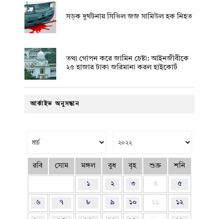
সড়ক দুর্ঘটনায় সিভিল জজ সামিউল হক নিহত
তথ্য গোপন করে জামিন চেষ্টা: আইনজীবীকে
২৫ হাজার টাকা জরিমানা করল হাইকোর্ট
আর্কাইভ অনুসন্ধান
রবি
সোম
মঙ্গল
বুধ
বৃহ
শুক্র
শনি
১
২
৩
৪
৫
৬
৭
৮
৯
১০
১১
১২