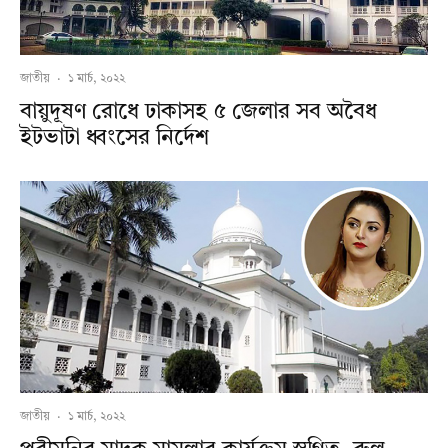
জাতীয়
·
১ মার্চ, ২০২২
বায়ুদূষণ রোধে ঢাকাসহ ৫ জেলার সব অবৈধ
ইটভাটা ধ্বংসের নির্দেশ
জাতীয়
·
১ মার্চ, ২০২২