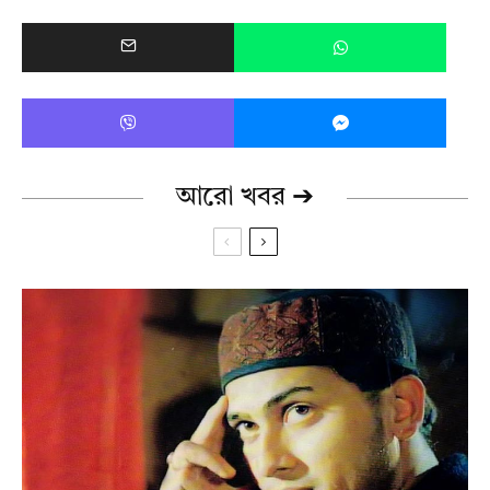
আরো খবর ➔