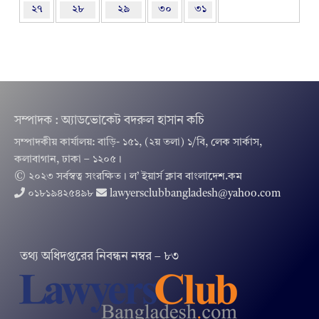
২৭
২৮
২৯
৩০
৩১
সম্পাদক : অ্যাডভোকেট বদরুল হাসান কচি
সম্পাদকীয় কার্যালয়: বাড়ি- ১৫১, (২য় তলা) ১/বি, লেক সার্কাস,
কলাবাগান, ঢাকা – ১২০৫।
© ২০২৩ সর্বস্বত্ব সংরক্ষিত । ল’ ইয়ার্স ক্লাব বাংলাদেশ.কম
০১৮১৯৪২৫৪৯৮
lawyersclubbangladesh@yahoo.com
তথ‌্য অ‌ধিদপ্ত‌রের নিবন্ধন নম্বর – ৮৩