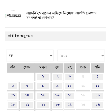
অ্যাটর্নি জেনারেল অফিসে নিয়োগ: আপত্তি কোথায়,
সমর্থনই বা কোথায়?
আর্কাইভ অনুসন্ধান
রবি
সোম
মঙ্গল
বুধ
বৃহ
শুক্র
শনি
১
২
৩
৪
৫
৬
৭
৮
৯
১০
১১
১২
১৩
১৪
১৫
১৬
১৭
১৮
১৯
২০
২১
২২
২৩
২৪
২৫
২৬