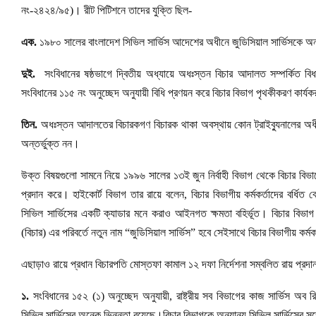
নং-২৪২৪/৯৫)। রীট পিটিশনে তাদের যুক্তি ছিল-
এক.
১৯৮০ সালের বাংলাদেশ সিভিল সার্ভিস আদেশের অধীনে জুডিসিয়াল সার্ভিসকে অন্তর
দুই.
সংবিধানের ষষ্ঠভাগে দ্বিতীয় অধ্যায়ে অধঃস্তন বিচার আদালত সম্পর্কিত ব
সংবিধানের ১১৫ নং অনুচ্ছেদ অনুযায়ী বিধি প্রণয়ন করে বিচার বিভাগ পৃথকীকরণ কার্য
তিন.
অধঃস্তন আদালতের বিচারকগণ বিচারক থাকা অবস্থায় কোন ট্রাইব্যুনালের অধীন
অন্তর্ভুক্ত নন।
উক্ত বিষয়গুলো সামনে নিয়ে ১৯৯৬ সালের ১৩ই জুন নির্বাহী বিভাগ থেকে বিচার বিভা
প্রদান করে। হাইকোর্ট বিভাগ তার রায়ে বলেন, বিচার বিভাগীয় কর্মকর্তাদের বর্ধি
সিভিল সার্ভিসের একটি ক্যাডার মনে করাও আইনগত ক্ষমতা বহির্ভূত। বিচার বিভা
(বিচার) এর পরিবর্তে নতুন নাম “জুডিসিয়াল সার্ভিস” হবে সেইসাথে বিচার বিভাগীয় কর্
এছাড়াও রায়ে প্রধান বিচারপতি মোস্তফা কামাল ১২ দফা নির্দেশনা সম্বলিত রায় প্রদ
১.
সংবিধানের ১৫২ (১) অনুচ্ছেদ অনুযায়ী, রাষ্ট্রীয় সব বিভাগের কাজ সার্ভিস অব
সিভিল সার্ভিসের অনেক ভিন্নতা রয়েছে।বিচার বিভাগকে অন্যান্য সিভিল সার্ভিসের সঙ