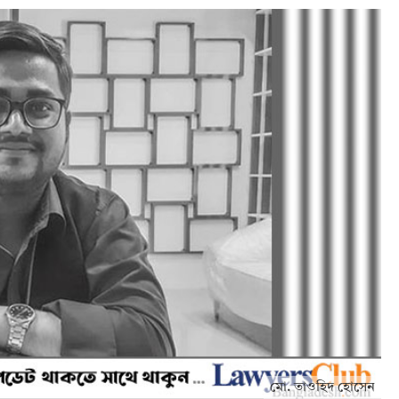
মো. তাওহিদ হোসেন