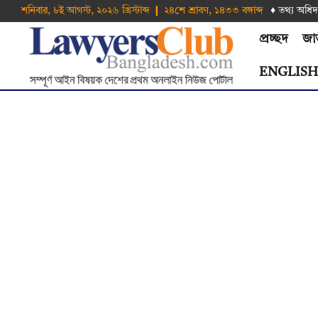
শনিবার, ৮ই আগস্ট, ২০২৬ খ্রিস্টাব্দ ❙ ২৪শে শ্রাবণ, ১৪৩৩ বঙ্গাব্দ
♦ তথ‌্য অ‌ধিদ
প্রচ্ছদ
জা
ENGLIS