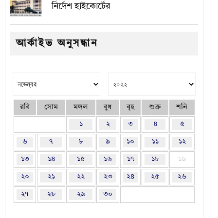
নির্দেশ হাইকোর্টের
আর্কাইভ অনুসন্ধান
রবি
সোম
মঙ্গল
বুধ
বৃহ
শুক্র
শনি
১
২
৩
৪
৫
৬
৭
৮
৯
১০
১১
১২
১৩
১৪
১৫
১৬
১৭
১৮
১৯
২০
২১
২২
২৩
২৪
২৫
২৬
২৭
২৮
২৯
৩০