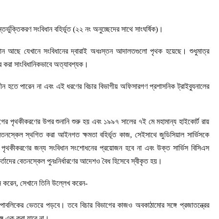
্ভুক্তিকরণ সংবিধান বহির্ভূত (২২ নং অনুচ্ছেদের সাথে সাংঘর্ষিক)।
িধান আছে যেখানে সংবিধানের দ্বারাই অধঃস্তন আদালতগুলো পৃথক হয়েছে। শুধুমাত্র
কর করা সাংবিধানিকভাবে অত্যাবশ্যক।
 হতে পারেন না এবং এই ধরণের বিচার বিভাগীয় অফিসারগণ প্রশাসনিক ট্রাইব্যুনালের
গের পৃথকীকরণের উপর শুনানি শুরু হয় এবং ১৯৯৭ সালের ৭ই মে মহামান্য হাইকোর্ট রায়
ত বেতনস্কেল স্থগিত করা আইনগত ক্ষমতা বহির্ভূত কাজ, সেইসাথে জুডিসিয়াল সার্ভিসকে
গ পৃথকীকরণের জন্য সংবিধান সংশোধনের প্রয়োজন হবে না এবং উক্ত সার্ভিস বিসিএস
মকর্তাদের বেতনস্কেল পুনঃনির্ধারণের আদেশও বৈধ হিসেবে স্বীকৃত হয়।
ান করেন, সেখানে তিনি উল্লেখ করেন-
 রিপাবলিকের ভেতরে পড়বে। তবে বিচার বিভাগের কাজও অবকাঠামোর সঙ্গে প্রজাতন্ত্রের
্গে এক করা যাবে না।