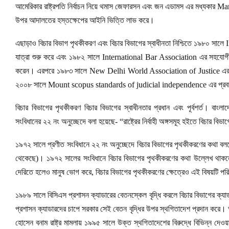
আমেরিকার রাষ্ট্রপতি নির্বাচন নিয়ে থমাস জেফারসন এবং জন এডামস এর মধ্যকার Mar
উপর আদালতের হস্তক্ষেপের আইনি ভিত্তি লাভ করে।
এছাড়াও বিচার বিভাগ পৃথকীকরণ এবং বিচার বিভাগের স্বাধীনতা নিশ্চিতে ১৯৮০
যাত্রা শুরু করে এবং ১৯৮২ সালে International Bar Association এর সহ
করেন। এরপরে ১৯৮৩ সালে New Delhi World Association of Justice এর
২০০৮ সালে Mount scopus standards of judicial independence এর প্রবর
বিচার বিভাগের পৃথকীকরণ বিচার বিভাগের স্বাধীনতার প্রধান এবং পূর্বশর্ত। বাং
সংবিধানের ২২ নং অনুচ্ছেদে বলা হয়েছে- “রাষ্ট্রের নির্বাহী অঙ্গসমূহ হইতে বিচার বিভা
১৯৭২ সালে প্রণীত সংবিধানে ২২ নং অনুচ্ছেদে বিচার বিভাগের পৃথকীকরণের কথা ব
থেকেছে)। ১৯৭২ সালের সংবিধানে বিচার বিভাগের পৃথকীকরণের কথা উল্লেখ থাকলেও
দেরিতে হলেও মানুষ ভোগ করে, বিচার বিভাগের পৃথকীকরণের ক্ষেত্রেও এই বিষয়টি পর
১৯৮৯ সালে বিসিএস প্রশাসন ক্যাডারের বেতনস্কেল বৃদ্ধি করলে বিচার বিভাগের ক্য
প্রশাসন ক্যাডারদের চাপে সরকার সেই বেতন বৃদ্ধির উপর স্থগিতাদেশ প্রদান করে। 
হোসেন বনাম রাষ্ট্র মামলায় ১৯৯৫ সালে উক্ত স্থগিতাদেশের বিরুদ্ধে বিভিন্ন দে