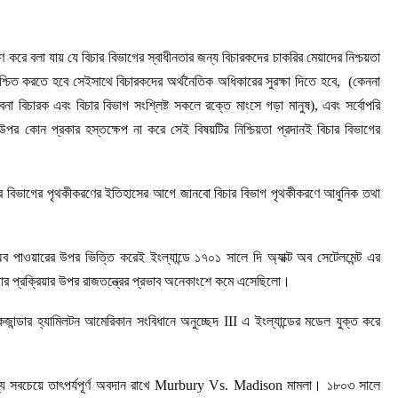
ণ করে বলা যায় যে বিচার বিভাগের স্বাধীনতার জন্য বিচারকদের চাকরির মেয়াদের নিশ্চয়তা
িশ্চিত করতে হবে সেইসাথে বিচারকদের অর্থনৈতিক অধিকারের সুরক্ষা দিতে হবে, (কেননা
া বিচারক এবং বিচার বিভাগ সংশ্লিষ্ট সকলে রক্তে মাংসে গড়া মানুষ), এবং সর্বোপরি
র উপর কোন প্রকার হস্তক্ষেপ না করে সেই বিষয়টির নিশ্চিয়তা প্রদানই বিচার বিভাগের
 বিচার বিভাগের পৃথকীকরণের ইতিহাসের আগে জানবো বিচার বিভাগ পৃথকীকরণে আধুনিক তথা
 পাওয়ারের উপর ভিত্তি করেই ইংল্যান্ডে ১৭০১ সালে দি অ্যাক্ট অব সেটেলমেন্ট এর
বিচার প্রক্রিয়ার উপর রাজতন্ত্রের প্রভাব অনেকাংশে কমে এসেছিলো।
ান্ডার হ্যামিলটন আমেরিকান সংবিধানে অনুচ্ছেদ III এ ইংল্যান্ডের মডেল যুক্ত করে
 মধ্যে সবচেয়ে তাৎপর্যপূর্ণ অবদান রাখে Murbury Vs. Madison মামলা। ১৮০৩ সালে