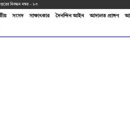
প্ত‌রের নিবন্ধন নম্বর – ৮৩
তীয়
সংসদ
সাক্ষাৎকার
দৈনন্দিন আইন
আদালত প্রাঙ্গণ
আর
H