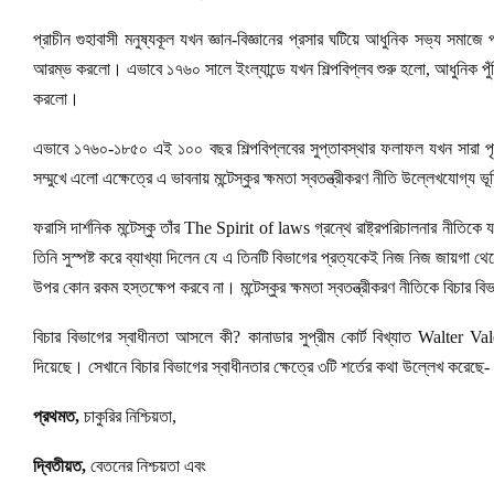
প্রাচীন গুহাবাসী মনুষ্যকূল যখন জ্ঞান-বিজ্ঞানের প্রসার ঘটিয়ে আধুনিক সভ্য সমা
আরম্ভ করলো। এভাবে ১৭৬০ সালে ইংল্যান্ডে যখন শিল্পবিপ্লব শুরু হলো, আধুনিক পুঁ
করলো।
এভাবে ১৭৬০-১৮৫০ এই ১০০ বছর শিল্পবিপ্লবের সুপ্তাবস্থার ফলাফল যখন সারা পৃথিব
সম্মুখে এলো এক্ষেত্রে এ ভাবনায় মন্টেস্কুর ক্ষমতা স্বতন্ত্রীকরণ নীতি উল্লেখযোগ্য 
ফরাসি দার্শনিক মন্টেস্কু তাঁর The Spirit of laws গ্রন্থে রাষ্ট্রপরিচালনার নীতি
তিনি সুস্পষ্ট করে ব্যাখ্যা দিলেন যে এ তিনটি বিভাগের প্রত্যকেই নিজ নিজ জায়গা থে
উপর কোন রকম হস্তক্ষেপ করবে না। মন্টেস্কুর ক্ষমতা স্বতন্ত্রীকরণ নীতিকে বিচার ব
বিচার বিভাগের স্বাধীনতা আসলে কী? কানাডার সুপ্রীম কোর্ট বিখ্যাত Walter V
দিয়েছে। সেখানে বিচার বিভাগের স্বাধীনতার ক্ষেত্রে ৩টি শর্তের কথা উল্লেখ করেছে-
প্রথমত,
চাকুরির নিশ্চিয়তা,
দ্বিতীয়ত,
বেতনের নিশ্চয়তা এবং