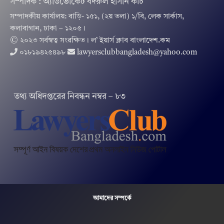
সম্পাদক : অ্যাডভোকেট বদরুল হাসান কচি
সম্পাদকীয় কার্যালয়: বাড়ি- ১৫১, (২য় তলা) ১/বি, লেক সার্কাস,
কলাবাগান, ঢাকা – ১২০৫।
© ২০২৩ সর্বস্বত্ব সংরক্ষিত । ল’ ইয়ার্স ক্লাব বাংলাদেশ.কম
০১৮১৯৪২৫৪৯৮
lawyersclubbangladesh@yahoo.com
তথ‌্য অ‌ধিদপ্ত‌রের নিবন্ধন নম্বর – ৮৩
আমাদের সম্পর্কে