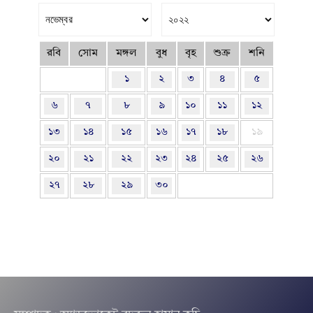
রবি
সোম
মঙ্গল
বুধ
বৃহ
শুক্র
শনি
১
২
৩
৪
৫
৬
৭
৮
৯
১০
১১
১২
১৩
১৪
১৫
১৬
১৭
১৮
১৯
২০
২১
২২
২৩
২৪
২৫
২৬
২৭
২৮
২৯
৩০