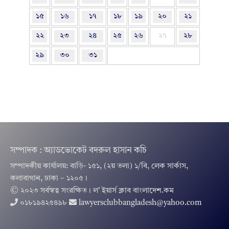
১৫
১৬
১৭
১৮
১৯
২০
২১
২২
২৩
২৪
২৫
২৬
২৭
২৮
২৯
৩০
৩১
সম্পাদক : অ্যাডভোকেট বদরুল হাসান কচি
সম্পাদকীয় কার্যালয়: বাড়ি- ১৫১, (২য় তলা) ১/বি, লেক সার্কাস,
কলাবাগান, ঢাকা – ১২০৫।
© ২০২৩ সর্বস্বত্ব সংরক্ষিত । ল’ ইয়ার্স ক্লাব বাংলাদেশ.কম
০১৮১৯৪২৫৪৯৮
lawyersclubbangladesh@yahoo.com