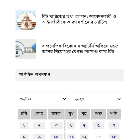
রিট খারিজের তথ্য গোপন: আবেদনকারী ও
আইনজীবীকে কারণ দর্শানোর নোটিশ
রাজনৈতিক বিবেচনায় অ‍্যাটর্নি অফিসে ২৬৫
জনের নিয়োগের বৈধতা চ্যালেঞ্জ করে রিট
আর্কাইভ অনুসন্ধান
রবি
সোম
মঙ্গল
বুধ
বৃহ
শুক্র
শনি
১
২
৩
৪
৫
৬
৭
৮
৯
১০
১১
১২
১৩
১৪