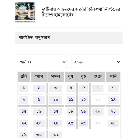
দুর্ঘটনায় আহতদের জরুরি চিকিৎসা নিশ্চিতের
নির্দেশ হাইকোর্টের
আর্কাইভ অনুসন্ধান
রবি
সোম
মঙ্গল
বুধ
বৃহ
শুক্র
শনি
১
২
৩
৪
৫
৬
৭
৮
৯
১০
১১
১২
১৩
১৪
১৫
১৬
১৭
১৮
১৯
২০
২১
২২
২৩
২৪
২৫
২৬
২৭
২৮
২৯
৩০
৩১