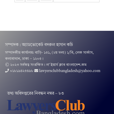
সম্পাদক : অ্যাডভোকেট বদরুল হাসান কচি
সম্পাদকীয় কার্যালয়: বাড়ি- ১৫১, (২য় তলা) ১/বি, লেক সার্কাস,
কলাবাগান, ঢাকা – ১২০৫।
© ২০২৩ সর্বস্বত্ব সংরক্ষিত । ল’ ইয়ার্স ক্লাব বাংলাদেশ.কম
০১৮১৯৪২৫৪৯৮
lawyersclubbangladesh@yahoo.com
তথ‌্য অ‌ধিদপ্ত‌রের নিবন্ধন নম্বর – ৮৩