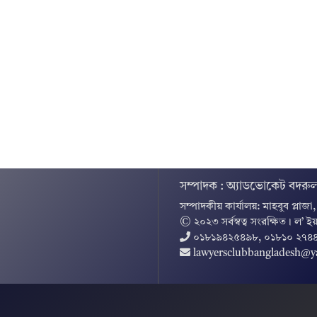
সম্পাদক : অ্যাডভোকেট বদরুল
সম্পাদকীয় কার্যালয়: মাহবুব প্লাজা
© ২০২৩ সর্বস্বত্ব সংরক্ষিত । ল’ ইয
০১৮১৯৪২৫৪৯৮, ০১৮১০ ২৭৪
lawyersclubbangladesh@