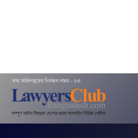
তথ‌্য অ‌ধিদপ্ত‌রের নিবন্ধন নম্বর – ৮৩