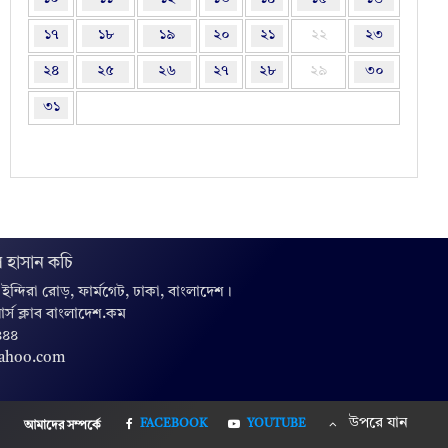
১৭
১৮
১৯
২০
২১
২২
২৩
২৪
২৫
২৬
২৭
২৮
২৯
৩০
৩১
 হাসান কচি
, ইন্দিরা রোড়, ফার্মগেট, ঢাকা, বাংলাদেশ।
়ার্স ক্লাব বাংলাদেশ.কম
৪৪৪
yahoo.com
উপরে যান
FACEBOOK
YOUTUBE
আমাদের সম্পর্কে