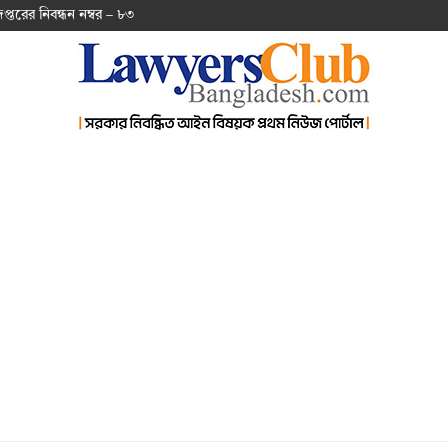
দপ্ত‌রের নিবন্ধন নম্বর – ৮৩