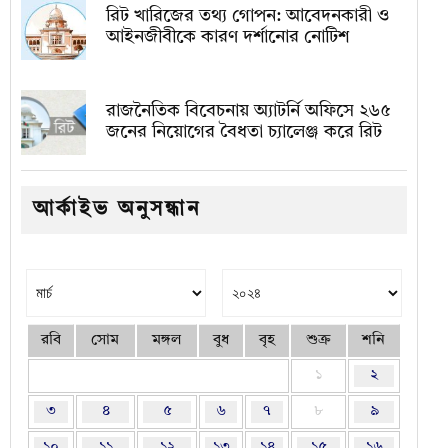
রিট খারিজের তথ্য গোপন: আবেদনকারী ও
আইনজীবীকে কারণ দর্শানোর নোটিশ
রাজনৈতিক বিবেচনায় অ‍্যাটর্নি অফিসে ২৬৫
জনের নিয়োগের বৈধতা চ্যালেঞ্জ করে রিট
আর্কাইভ অনুসন্ধান
রবি
সোম
মঙ্গল
বুধ
বৃহ
শুক্র
শনি
১
২
৩
৪
৫
৬
৭
৮
৯
১০
১১
১২
১৩
১৪
১৫
১৬