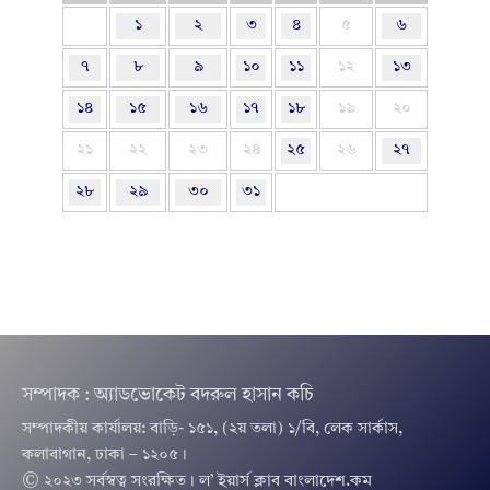
১
২
৩
৪
৫
৬
৭
৮
৯
১০
১১
১২
১৩
১৪
১৫
১৬
১৭
১৮
১৯
২০
২১
২২
২৩
২৪
২৫
২৬
২৭
২৮
২৯
৩০
৩১
সম্পাদক : অ্যাডভোকেট বদরুল হাসান কচি
সম্পাদকীয় কার্যালয়: বাড়ি- ১৫১, (২য় তলা) ১/বি, লেক সার্কাস,
কলাবাগান, ঢাকা – ১২০৫।
© ২০২৩ সর্বস্বত্ব সংরক্ষিত । ল’ ইয়ার্স ক্লাব বাংলাদেশ.কম