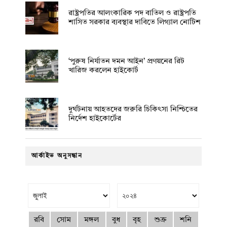
রাষ্ট্রপতির আলংকারিক পদ বাতিল ও রাষ্ট্রপতি
শাসিত সরকার ব্যবস্থার দাবিতে লিগ্যাল নোটিশ
‘পুরুষ নির্যাতন দমন আইন’ প্রণয়নের রিট
খারিজ করলেন হাইকোর্ট
দুর্ঘটনায় আহতদের জরুরি চিকিৎসা নিশ্চিতের
নির্দেশ হাইকোর্টের
আর্কাইভ অনুসন্ধান
রবি
সোম
মঙ্গল
বুধ
বৃহ
শুক্র
শনি