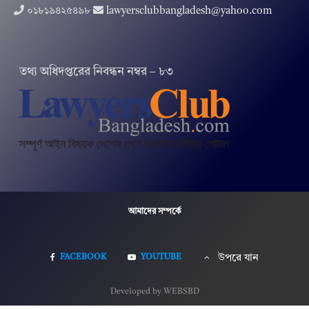
০১৮১৯৪২৫৪৯৮
lawyersclubbangladesh@yahoo.com
তথ‌্য অ‌ধিদপ্ত‌রের নিবন্ধন নম্বর – ৮৩
আমাদের সম্পর্কে
FACEBOOK
YOUTUBE
উপরে যান
Developed by WEBSBD