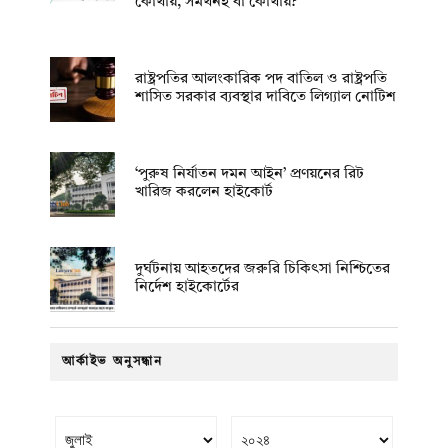
কোথায়, সমর্থনই বা কোথায়?
রাষ্ট্রপতির আলংকারিক পদ বাতিল ও রাষ্ট্রপতি
শাসিত সরকার ব্যবস্থার দাবিতে লিগ্যাল নোটিশ
‘পুরুষ নির্যাতন দমন আইন’ প্রণয়নের রিট
খারিজ করলেন হাইকোর্ট
দুর্ঘটনায় আহতদের জরুরি চিকিৎসা নিশ্চিতের
নির্দেশ হাইকোর্টের
আর্কাইভ অনুসন্ধান