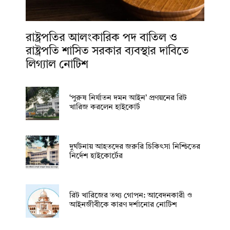
রাষ্ট্রপতির আলংকারিক পদ বাতিল ও
রাষ্ট্রপতি শাসিত সরকার ব্যবস্থার দাবিতে
লিগ্যাল নোটিশ
‘পুরুষ নির্যাতন দমন আইন’ প্রণয়নের রিট
খারিজ করলেন হাইকোর্ট
দুর্ঘটনায় আহতদের জরুরি চিকিৎসা নিশ্চিতের
নির্দেশ হাইকোর্টের
রিট খারিজের তথ্য গোপন: আবেদনকারী ও
আইনজীবীকে কারণ দর্শানোর নোটিশ