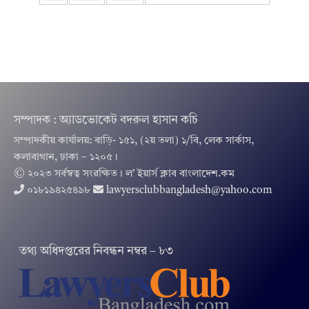
সম্পাদক : অ্যাডভোকেট বদরুল হাসান কচি
সম্পাদকীয় কার্যালয়: বাড়ি- ১৫১, (২য় তলা) ১/বি, লেক সার্কাস,
কলাবাগান, ঢাকা – ১২০৫।
© ২০২৩ সর্বস্বত্ব সংরক্ষিত । ল’ ইয়ার্স ক্লাব বাংলাদেশ.কম
০১৮১৯৪২৫৪৯৮
lawyersclubbangladesh@yahoo.com
তথ‌্য অ‌ধিদপ্ত‌রের নিবন্ধন নম্বর – ৮৩