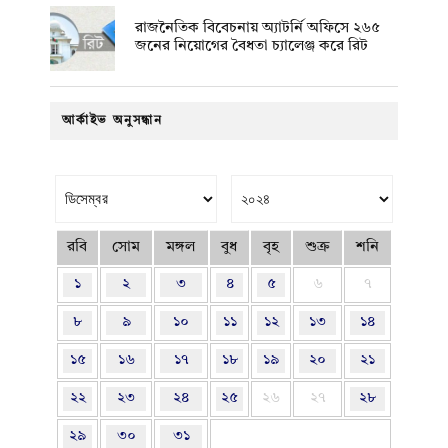
রাজনৈতিক বিবেচনায় অ‍্যাটর্নি অফিসে ২৬৫
জনের নিয়োগের বৈধতা চ্যালেঞ্জ করে রিট
আর্কাইভ অনুসন্ধান
রবি
সোম
মঙ্গল
বুধ
বৃহ
শুক্র
শনি
১
২
৩
৪
৫
৬
৭
৮
৯
১০
১১
১২
১৩
১৪
১৫
১৬
১৭
১৮
১৯
২০
২১
২২
২৩
২৪
২৫
২৬
২৭
২৮
২৯
৩০
৩১