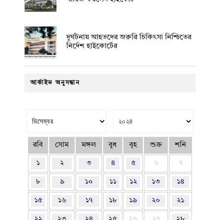
দুর্ঘটনায় আহতদের জরুরি চিকিৎসা নিশ্চিতের
নির্দেশ হাইকোর্টের
আর্কাইভ অনুসন্ধান
রবি
সোম
মঙ্গল
বুধ
বৃহ
শুক্র
শনি
১
২
৩
৪
৫
৬
৭
৮
৯
১০
১১
১২
১৩
১৪
১৫
১৬
১৭
১৮
১৯
২০
২১
২২
২৩
২৪
২৫
২৬
২৭
২৮