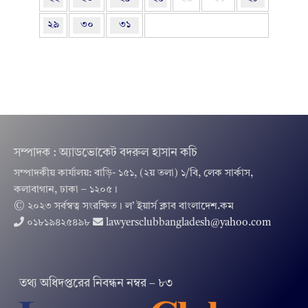
২৯
৩০
৩১
সম্পাদক : অ্যাডভোকেট বদরুল হাসান কচি
সম্পাদকীয় কার্যালয়: বাড়ি- ১৫১, (২য় তলা) ১/বি, লেক সার্কাস,
কলাবাগান, ঢাকা – ১২০৫।
© ২০২৩ সর্বস্বত্ব সংরক্ষিত । ল’ ইয়ার্স ক্লাব বাংলাদেশ.কম
০১৮১৯৪২৫৪৯৮
lawyersclubbangladesh@yahoo.com
তথ‌্য অ‌ধিদপ্ত‌রের নিবন্ধন নম্বর – ৮৩