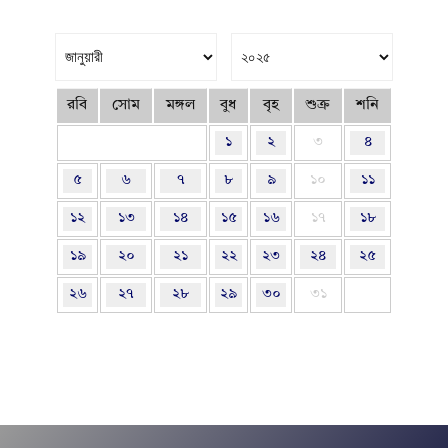
রবি
সোম
মঙ্গল
বুধ
বৃহ
শুক্র
শনি
১
২
৩
৪
৫
৬
৭
৮
৯
১০
১১
১২
১৩
১৪
১৫
১৬
১৭
১৮
১৯
২০
২১
২২
২৩
২৪
২৫
২৬
২৭
২৮
২৯
৩০
৩১