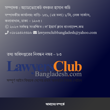
সম্পাদক : অ্যাডভোকেট বদরুল হাসান কচি
সম্পাদকীয় কার্যালয়: বাড়ি- ১৫১, (২য় তলা) ১/বি, লেক সার্কাস,
কলাবাগান, ঢাকা – ১২০৫।
© ২০২৩ সর্বস্বত্ব সংরক্ষিত । ল’ ইয়ার্স ক্লাব বাংলাদেশ.কম
০১৮১৯৪২৫৪৯৮
lawyersclubbangladesh@yahoo.com
তথ‌্য অ‌ধিদপ্ত‌রের নিবন্ধন নম্বর – ৮৩
আমাদের সম্পর্কে