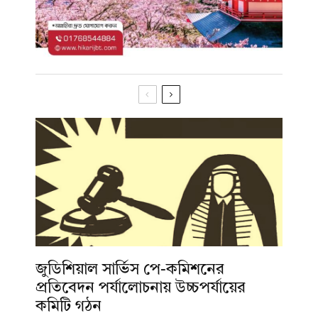
জুডিশিয়াল সার্ভিস পে-কমিশনের
প্রতিবেদন পর্যালোচনায় উচ্চপর্যায়ের
কমিটি গঠন