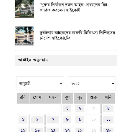
‘পুরুষ নির্যাতন দমন আইন’ প্রণয়নের রিট
খারিজ করলেন হাইকোর্ট
দুর্ঘটনায় আহতদের জরুরি চিকিৎসা নিশ্চিতের
নির্দেশ হাইকোর্টের
আর্কাইভ অনুসন্ধান
রবি
সোম
মঙ্গল
বুধ
বৃহ
শুক্র
শনি
১
২
৩
৪
৫
৬
৭
৮
৯
১০
১১
১২
১৩
১৪
১৫
১৬
১৭
১৮