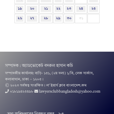
১৯
২০
২১
২২
২৩
২৪
২৫
২৬
২৭
২৮
২৯
৩০
৩১
সম্পাদক : অ্যাডভোকেট বদরুল হাসান কচি
সম্পাদকীয় কার্যালয়: বাড়ি- ১৫১, (২য় তলা) ১/বি, লেক সার্কাস,
কলাবাগান, ঢাকা – ১২০৫।
© ২০২৩ সর্বস্বত্ব সংরক্ষিত । ল’ ইয়ার্স ক্লাব বাংলাদেশ.কম
০১৮১৯৪২৫৪৯৮
lawyersclubbangladesh@yahoo.com