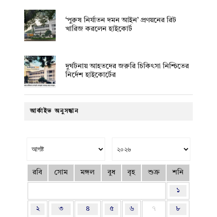
‘পুরুষ নির্যাতন দমন আইন’ প্রণয়নের রিট
খারিজ করলেন হাইকোর্ট
দুর্ঘটনায় আহতদের জরুরি চিকিৎসা নিশ্চিতের
নির্দেশ হাইকোর্টের
আর্কাইভ অনুসন্ধান
রবি
সোম
মঙ্গল
বুধ
বৃহ
শুক্র
শনি
১
২
৩
৪
৫
৬
৭
৮