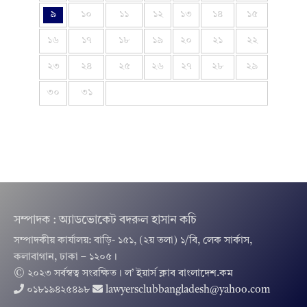
৯
১০
১১
১২
১৩
১৪
১৫
১৬
১৭
১৮
১৯
২০
২১
২২
২৩
২৪
২৫
২৬
২৭
২৮
২৯
৩০
৩১
সম্পাদক : অ্যাডভোকেট বদরুল হাসান কচি
সম্পাদকীয় কার্যালয়: বাড়ি- ১৫১, (২য় তলা) ১/বি, লেক সার্কাস,
কলাবাগান, ঢাকা – ১২০৫।
© ২০২৩ সর্বস্বত্ব সংরক্ষিত । ল’ ইয়ার্স ক্লাব বাংলাদেশ.কম
০১৮১৯৪২৫৪৯৮
lawyersclubbangladesh@yahoo.com