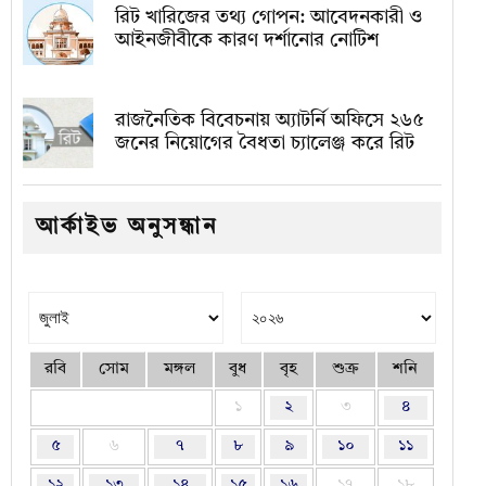
রিট খারিজের তথ্য গোপন: আবেদনকারী ও
আইনজীবীকে কারণ দর্শানোর নোটিশ
রাজনৈতিক বিবেচনায় অ‍্যাটর্নি অফিসে ২৬৫
জনের নিয়োগের বৈধতা চ্যালেঞ্জ করে রিট
আর্কাইভ অনুসন্ধান
রবি
সোম
মঙ্গল
বুধ
বৃহ
শুক্র
শনি
১
২
৩
৪
৫
৬
৭
৮
৯
১০
১১
১২
১৩
১৪
১৫
১৬
১৭
১৮