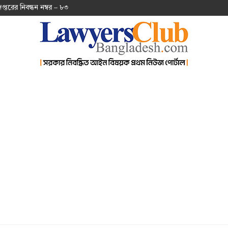
দপ্ত‌রের নিবন্ধন নম্বর – ৮৩