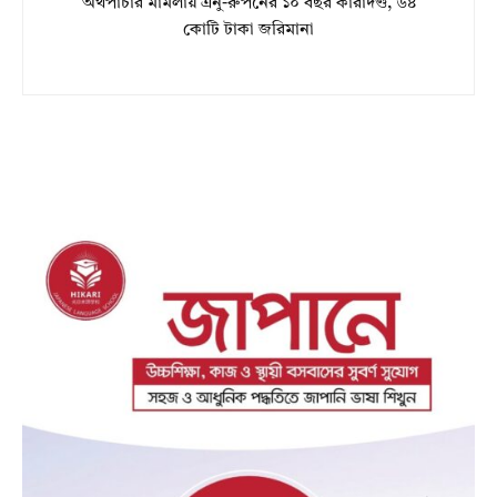
অর্থপাচার মামলায় এনু-রুপনের ১০ বছর কারাদণ্ড, ৬৪
কোটি টাকা জরিমানা