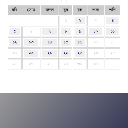
রবি
সোম
মঙ্গল
বুধ
বৃহ
শুক্র
শনি
১
২
৩
৪
৫
৬
৭
৮
৯
১০
১১
১২
১৩
১৪
১৫
১৬
১৭
১৮
১৯
২০
২১
২২
২৩
২৪
২৫
২৬
২৭
২৮
২৯
৩০
৩১