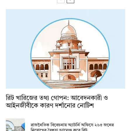
রিট খারিজের তথ্য গোপন: আবেদনকারী ও
আইনজীবীকে কারণ দর্শানোর নোটিশ
রাজনৈতিক বিবেচনায় অ‍্যাটর্নি অফিসে ২৬৫ জনের
নিয়োগের বৈধতা চ্যালেঞ্জ করে রিট