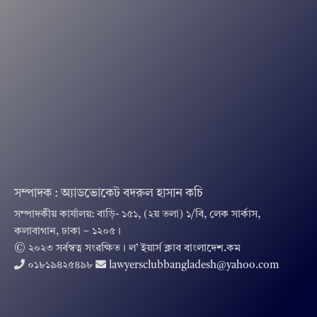
সম্পাদক : অ্যাডভোকেট বদরুল হাসান কচি
সম্পাদকীয় কার্যালয়: বাড়ি- ১৫১, (২য় তলা) ১/বি, লেক সার্কাস,
কলাবাগান, ঢাকা – ১২০৫।
© ২০২৩ সর্বস্বত্ব সংরক্ষিত । ল’ ইয়ার্স ক্লাব বাংলাদেশ.কম
০১৮১৯৪২৫৪৯৮
lawyersclubbangladesh@yahoo.com