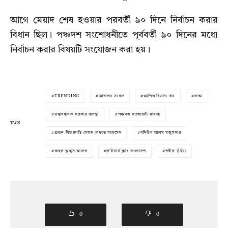
আগে মেয়াদ শেষ হওয়ার পরবর্তী ৯০ দিনে নির্বাচন করার
বিধান ছিল। পঞ্চদশ সংশোধনীতে পূর্ববর্তী ৯০ দিনের মধ্যে
নির্বাচন করার বিষয়টি সংযোজন করা হয়।
TRENDING
আদালত সংবাদ
আপিল বিভাগ রায়
ঢাকা
তত্ত্বাবধায়ক সরকার ব্যবস্থা
পঞ্চদশ সংশোধনী মামলা
TAGS
প্রধান বিচারপতি সৈয়দ রেফাত আহমেদ
বদিউল আলম মজুমদার
রুহুল কুদ্দুস কাজল
ল'ইয়ার্স ক্লাব বাংলাদেশ
শরীফ ভূঁইয়া
0
0