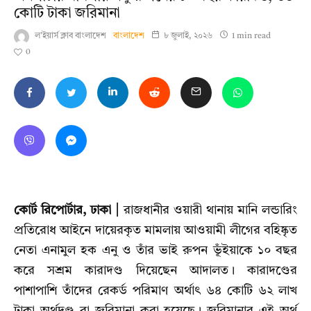
কোটি টাকা জরিমানা
ল'ইয়ার্স ক্লাব বাংলাদেশ
বাংলাদেশ
৮ জুলাই, ২০২৬
1 min read
0
কোর্ট রিপোর্টার, ঢাকা |
রাজধানীর ওয়ারী থানায় মানি লন্ডারিং
প্রতিরোধ আইনে দায়েরকৃত মামলায় আওয়ামী লীগের বহিষ্কৃত
নেতা এনামুল হক এনু ও তাঁর ভাই রুপন ভূঁইয়াকে ১০ বছর
করে সশ্রম কারাদণ্ড দিয়েছেন আদালত। কারাদণ্ডের
পাশাপাশি তাঁদের রেকর্ড পরিমাণ অর্থাৎ ৬৪ কোটি ৬২ লাখ