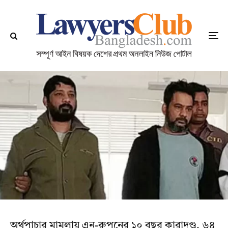
অর্থপাচার মামলায় এনু-রুপনের ১০ বছর কারাদণ্ড, ৬৪