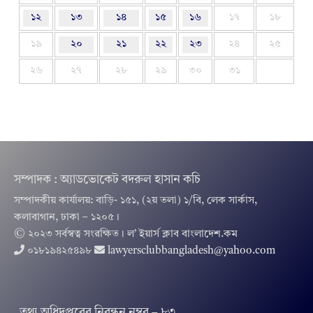
১২
১৩
১৪
১৫
১৬
১৭
১৮
১৯
২০
২১
২২
২৩
২৪
২৫
২৬
২৭
২৮
২৯
৩০
৩১
সম্পাদক : অ্যাডভোকেট বদরুল হাসান কচি
সম্পাদকীয় কার্যালয়: বাড়ি- ১৫১, (২য় তলা) ১/বি, লেক সার্কাস,
কলাবাগান, ঢাকা – ১২০৫।
© ২০২৩ সর্বস্বত্ব সংরক্ষিত । ল’ ইয়ার্স ক্লাব বাংলাদেশ.কম
০১৮১৯৪২৫৪৯৮
lawyersclubbangladesh@yahoo.com
তথ‌্য অ‌ধিদপ্ত‌রের নিবন্ধন নম্বর – ৮৩