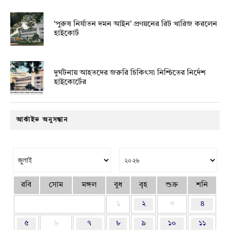
‘পুরুষ নির্যাতন দমন আইন’ প্রণয়নের রিট খারিজ করলেন
হাইকোর্ট
দুর্ঘটনায় আহতদের জরুরি চিকিৎসা নিশ্চিতের নির্দেশ
হাইকোর্টের
আর্কাইভ অনুসন্ধান
রবি
সোম
মঙ্গল
বুধ
বৃহ
শুক্র
শনি
১
২
৩
৪
৫
৬
৭
৮
৯
১০
১১