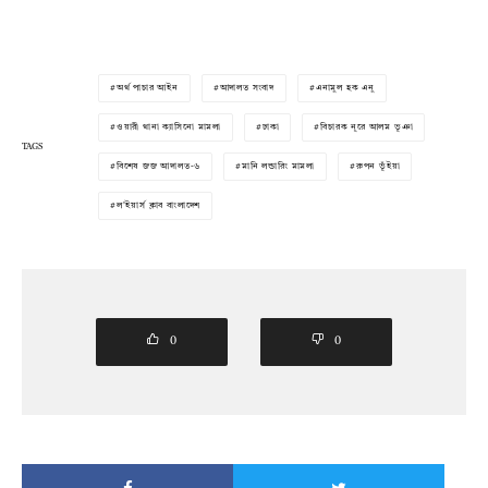
অর্থ পাচার আইন
আদালত সংবাদ
এনামুল হক এনু
ওয়ারী থানা ক্যাসিনো মামলা
ঢাকা
বিচারক নূরে আলম ভূঞা
TAGS
বিশেষ জজ আদালত-৬
মানি লন্ডারিং মামলা
রুপন ভূঁইয়া
ল'ইয়ার্স ক্লাব বাংলাদেশ
0
0