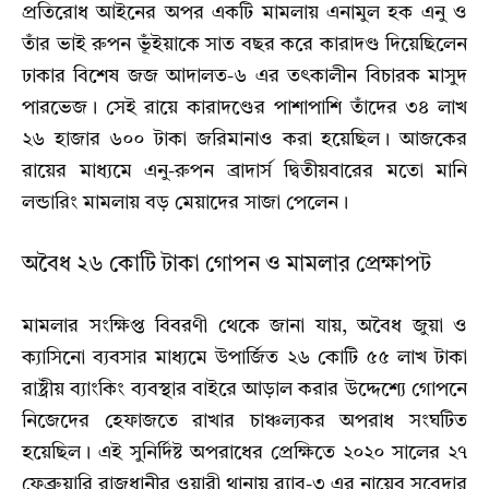
প্রতিরোধ আইনের অপর একটি মামলায় এনামুল হক এনু ও
তাঁর ভাই রুপন ভূঁইয়াকে সাত বছর করে কারাদণ্ড দিয়েছিলেন
ঢাকার বিশেষ জজ আদালত-৬ এর তৎকালীন বিচারক মাসুদ
পারভেজ। সেই রায়ে কারাদণ্ডের পাশাপাশি তাঁদের ৩৪ লাখ
২৬ হাজার ৬০০ টাকা জরিমানাও করা হয়েছিল। আজকের
রায়ের মাধ্যমে এনু-রুপন ব্রাদার্স দ্বিতীয়বারের মতো মানি
লন্ডারিং মামলায় বড় মেয়াদের সাজা পেলেন।
অবৈধ ২৬ কোটি টাকা গোপন ও মামলার প্রেক্ষাপট
মামলার সংক্ষিপ্ত বিবরণী থেকে জানা যায়, অবৈধ জুয়া ও
ক্যাসিনো ব্যবসার মাধ্যমে উপার্জিত ২৬ কোটি ৫৫ লাখ টাকা
রাষ্ট্রীয় ব্যাংকিং ব্যবস্থার বাইরে আড়াল করার উদ্দেশ্যে গোপনে
নিজেদের হেফাজতে রাখার চাঞ্চল্যকর অপরাধ সংঘটিত
হয়েছিল। এই সুনির্দিষ্ট অপরাধের প্রেক্ষিতে ২০২০ সালের ২৭
ফেব্রুয়ারি রাজধানীর ওয়ারী থানায় র‍্যাব-৩ এর নায়েব সুবেদার